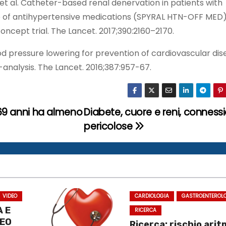
t al. Catheter-based renal denervation in patients with
e of antihypertensive medications (SPYRAL HTN-OFF MED)
cept trial. The Lancet. 2017;390:2160–2170.
ood pressure lowering for prevention of cardiovascular di
analysis. The Lancet. 2016;387:957-67.
e 69 anni ha almeno
Diabete, cuore e reni, connessi
pericolose
VIDEO
CARDIOLOGIA
GASTROENTEROL
 E
RICERCA
DEO
Ricerca: rischio arit