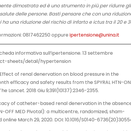
nte dimostrata ed è uno strumento in più per ridurre gli
a salute delle persone. Basti pensare che con una riduzion
ha una riduzione del rischio di infarto e ictus tra il 20 e 
formazioni: 0817462250 oppure
ipertensione@unina.it
cheda informativa sull’ipertensione. 13 settembre
t-sheets/detail/hypertension
Effect of renal denervation on blood pressure in the
onth efficacy and safety results from the SPYRAL HTN-ON
e Lancet. 2018 Giu 9;391(10137):2346-2355.
ficacy of catheter-based renal denervation in the absenc
N-OFF MED Pivotal): a multicentre, randomized, sham-
ed online March 29, 2020. DOI: 10.1016/S0140-6736(20)3055