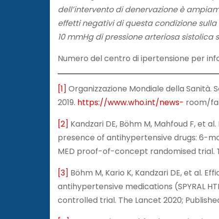
dell’intervento di denervazione è ampiame
effetti negativi di questa condizione sull
10 mmHg di pressione arteriosa sistolica si 
Numero del centro di ipertensione per in
[1]
Organizzazione Mondiale della Sanità. S
2019.
https://www.who.int/news-
room/fac
[2]
Kandzari DE, Böhm M, Mahfoud F, et al. 
presence of antihypertensive drugs: 6-m
MED proof-of-concept randomised trial. Th
[3]
Böhm M, Kario K, Kandzari DE, et al. Ef
antihypertensive medications (SPYRAL HT
controlled trial. The Lancet 2020; Publish