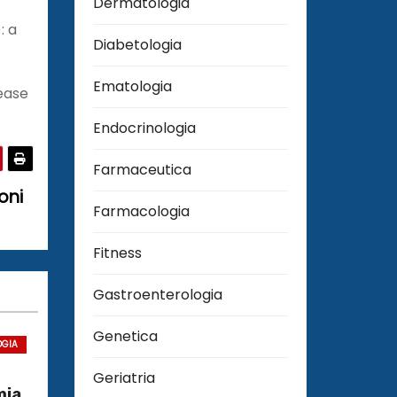
Dermatologia
: a
Diabetologia
Ematologia
sease
Endocrinologia
Farmaceutica
oni
Farmacologia
Fitness
Gastroenterologia
Genetica
OGIA
Geriatria
mia