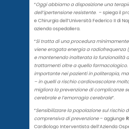
“
Oggi abbiamo a disposizione una terapia 
dell’ipertensione resistente
. – spiega il p
e Chirurgia dell’Università Federico II di 
azienda ospedaliera.
“
Si tratta di una procedura minimamente i
viene erogata energia a radiofrequenza (RF
e mantenendo inalterata la funzionalità 
trattamenti oltre a quello farmacologico.
importante nei pazienti in politerapia, 
– in quelli a rischio cardiovascolare molt
migliora la prevenzione di complicanze sec
cerebrale e l’emorragia cerebrale
”.
“
Sensibilizzare la popolazione sul rischio 
comprensiva di prevenzione
– aggiunge
R
Cardiologo Interventista dell’Azienda Osped