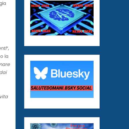
gia
nti
“,
o la
rmare
dai
vita