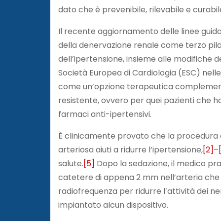
dato che è prevenibile, rilevabile e curabil
Il recente aggiornamento delle linee guida
della denervazione renale come terzo pila
dell’ipertensione, insieme alle modifiche del
Società Europea di Cardiologia (ESC) nell
come un’opzione terapeutica complementar
resistente, ovvero per quei pazienti che h
farmaci anti-ipertensivi.
È clinicamente provato che la procedura d
arteriosa aiuti a ridurre l’ipertensione,
[2]
–
salute.
[5]
Dopo la sedazione, il medico prati
catetere di appena 2 mm nell’arteria che p
radiofrequenza per ridurre l’attività dei n
impiantato alcun dispositivo.