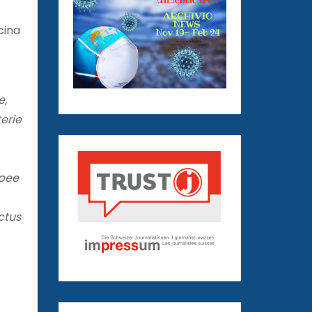
cina
e,
erie
opee
ctus