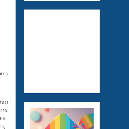
tima
fetti
ante
98:
ne,