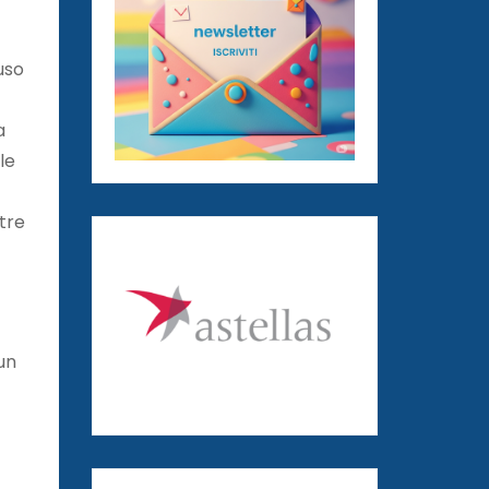
uso
a
le
tre
 un