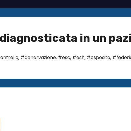
diagnosticata in un paz
ontrollo
,
#denervazione
,
#esc
,
#esh
,
#esposito
,
#federic