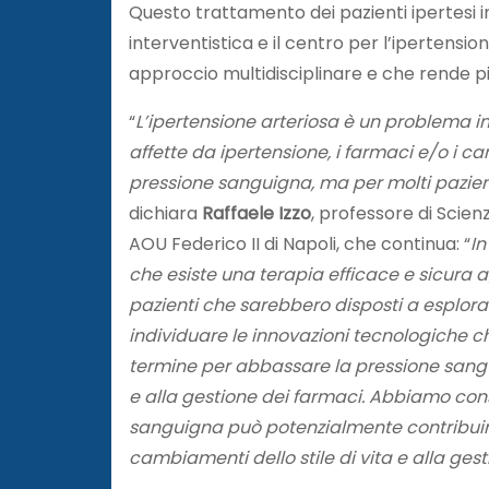
Questo trattamento dei pazienti ipertesi i
interventistica e il centro per l’ipertensi
approccio multidisciplinare e che rende più
“
L’ipertensione arteriosa è un problema im
affette da ipertensione, i farmaci e/o i ca
pressione sanguigna, ma per molti pazient
dichiara
Raffaele Izzo
, professore di Scien
AOU Federico II di Napoli, che continua: “
In
che esiste una terapia efficace e sicura 
pazienti che sarebbero disposti a esplora
individuare le innovazioni tecnologiche c
termine per abbassare la pressione sang
e alla gestione dei farmaci. Abbiamo cons
sanguigna può potenzialmente contribuire 
cambiamenti dello stile di vita e alla ges