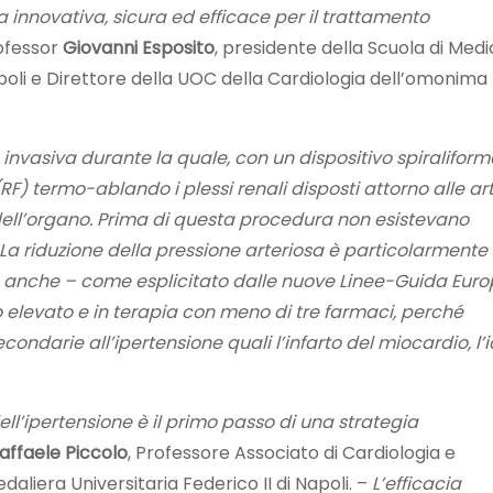
innovativa, sicura ed efficace per il trattamento
rofessor
Giovanni Esposito
, presidente della Scuola di Medi
Napoli e Direttore della UOC della Cardiologia dell’omonima
nvasiva durante la quale, con un dispositivo spiraliform
) termo-ablando i plessi renali disposti attorno alle art
dell’organo. Prima di questa procedura non esistevano
 La riduzione della pressione arteriosa è particolarmente
ma anche – come esplicitato dalle nuove Linee-Guida Eur
o elevato e in terapia con meno di tre farmaci, perché
ondarie all’ipertensione quali l’infarto del miocardio, l’i
dell’ipertensione è il primo passo di una strategia
affaele Piccolo
, Professore Associato di Cardiologia e
aliera Universitaria Federico II di Napoli. –
L’efficacia