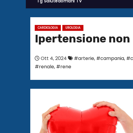
Tg Salutedomani TV
CARDIOLOGIA
UROLOGIA
Ipertensione non 
Ott 4, 2024
#arterie
,
#campania
,
#c
#renale
,
#rene