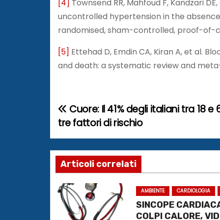
[4]
Townsend RR, Mahfoud F, Kandzari DE, e
uncontrolled hypertension in the absenc
randomised, sham-controlled, proof-of-con
[5]
Ettehad D, Emdin CA, Kiran A, et al. Bl
and death: a systematic review and meta-
Cuore: Il 41% degli italiani tra 18 
N
tre fattori di rischio
a
v
Articoli correlati
i
g
AMBIENTE
CARDIOLOGIA
SINCOPE CARDIACA
a
COLPI CALORE, VI