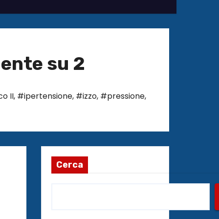
iente su 2
o II
,
#ipertensione
,
#izzo
,
#pressione
,
Cerca