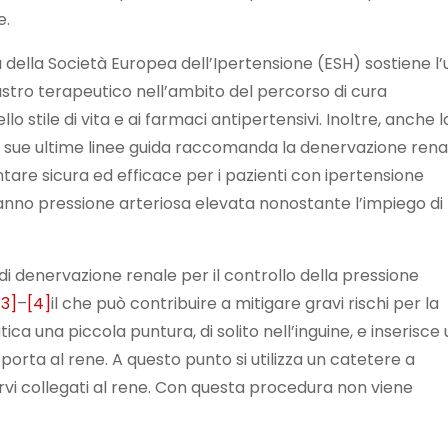
e.
 della Società Europea dell’Ipertensione (ESH) sostiene l’
stro terapeutico nell’ambito del percorso di cura
lo stile di vita e ai farmaci antipertensivi. Inoltre, anche l
e sue ultime linee guida raccomanda la denervazione rena
e sicura ed efficace per i pazienti con ipertensione
anno pressione arteriosa elevata nonostante l’impiego di 
i denervazione renale per il controllo della pressione
[3]
–
[4]
il che può contribuire a mitigare gravi rischi per la
ca una piccola puntura, di solito nell’inguine, e inserisce
orta al rene. A questo punto si utilizza un catetere a
ervi collegati al rene. Con questa procedura non viene