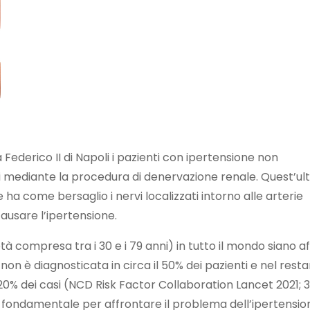
Federico II di Napoli i pazienti con ipertensione non
i mediante la procedura di denervazione renale. Quest’ul
a come bersaglio i nervi localizzati intorno alle arterie
causare l’ipertensione.
i età compresa tra i 30 e i 79 anni) in tutto il mondo siano af
 non è diagnosticata in circa il 50% dei pazienti e nel rest
20% dei casi (NCD Risk Factor Collaboration Lancet 2021; 3
ondamentale per affrontare il problema dell’ipertensio