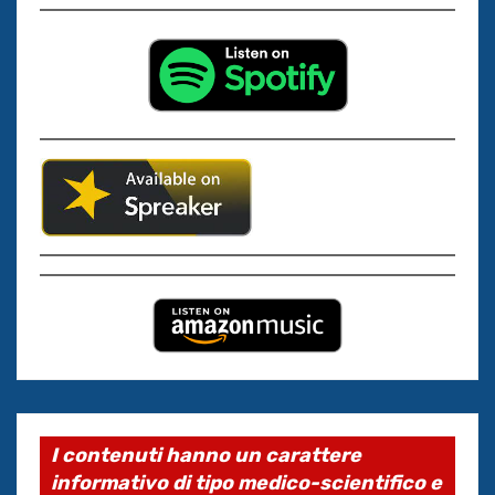
I contenuti hanno un carattere
informativo di tipo medico-scientifico e