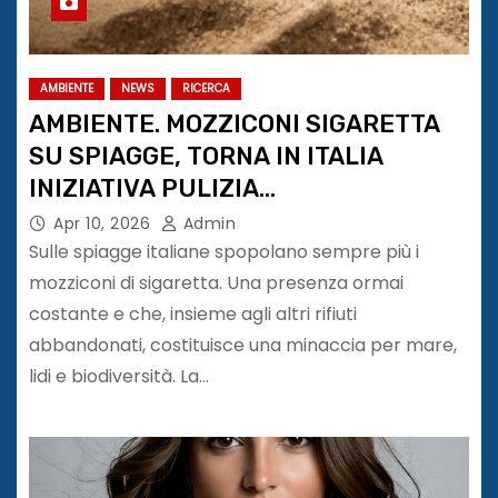
AMBIENTE
NEWS
RICERCA
AMBIENTE. MOZZICONI SIGARETTA
SU SPIAGGE, TORNA IN ITALIA
INIZIATIVA PULIZIA
#SpiaggeFondaliPuliti #tiriamolisu
Apr 10, 2026
Admin
Sulle spiagge italiane spopolano sempre più i
mozziconi di sigaretta. Una presenza ormai
costante e che, insieme agli altri rifiuti
abbandonati, costituisce una minaccia per mare,
lidi e biodiversità. La…