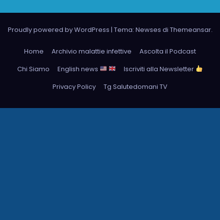
Proudly powered by WordPress
|
Tema: Newses di
Themeansar
.
Home
Archivio malattie infettive
Ascolta il Podcast
Chi Siamo
English news
Iscriviti alla Newsletter
Privacy Policy
Tg Salutedomani TV