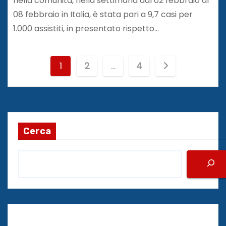
nella comunità, nella settimana dal 02 febbraio al
08 febbraio in Italia, è stata pari a 9,7 casi per
1.000 assistiti, in presentato rispetto…
P
1
2
…
4
a
g
i
Cerca
n
a
z
i