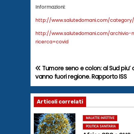
Informazioni:
http://www.salutedomani.com/category/
http://www.salutedomani.com/archivio-m
ricerca=covid
Tumore seno e colon: al Sud piu’ an
N
vanno fuori regione. Rapporto ISS
a
v
Articoli correlati
i
g
MALATTIE INFETTIVE
POLITICA SANITARIA
a