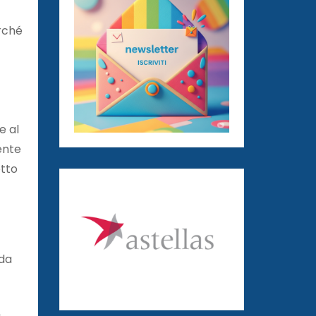
erché
e al
ente
etto
nda