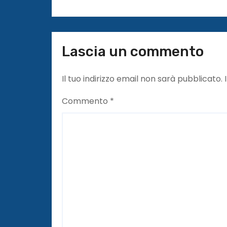
o
l
i
Lascia un commento
Il tuo indirizzo email non sarà pubblicato.
Commento
*