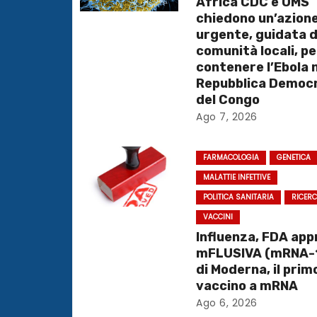
Africa CDC e OMS
chiedono un’azion
z
urgente, guidata d
comunità locali, pe
i
contenere l’Ebola n
o
Repubblica Democ
del Congo
n
Ago 7, 2026
e
FARMACOLOGIA
GENETICA
a
MALATTIE INFETTIVE
POLITICA SANITARIA
RICER
r
VACCINI
t
Influenza, FDA ap
mFLUSIVA (mRNA-
i
di Moderna, il prim
vaccino a mRNA
c
Ago 6, 2026