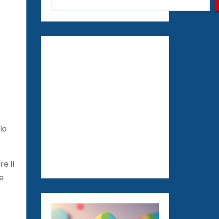
lo
e il
te