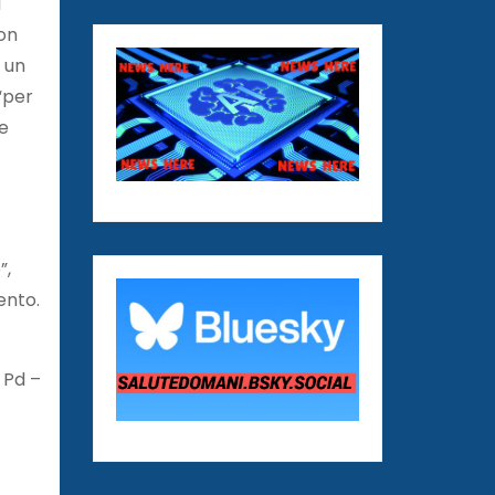
l
non
n un
“per
re
”,
ento.
 Pd –