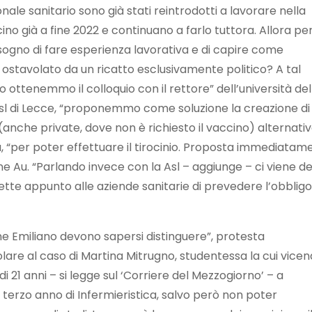
nale sanitario sono già stati reintrodotti a lavorare nella
no già a fine 2022 e continuano a farlo tuttora. Allora p
sogno di fare esperienza lavorativa e di capire come
ostavolato da un ricatto esclusivamente politico? A tal
 ottenemmo il colloquio con il rettore” dell’università del
’Asl di Lecce, “proponemmo come soluzione la creazione di
anche private, dove non è richiesto il vaccino) alternativ
a, “per poter effettuare il tirocinio. Proposta immediatam
iene Au. “Parlando invece con la Asl – aggiunge – ci viene d
tte appunto alle aziende sanitarie di prevedere l’obbligo
one Emiliano devono sapersi distinguere”, protesta
olare al caso di Martina Mitrugno, studentessa la cui vice
i 21 anni – si legge sul ‘Corriere del Mezzogiorno’ – a
terzo anno di Infermieristica, salvo però non poter