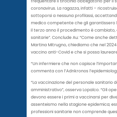
frequentare il tirocinio obbligatorio per il
coronavirus. La ragazza, infatti – ricostrui
sottoporsi a nessuna profilassi, accettando
medico competente che gli garantissero l
il terzo anno il procedimento è cambiato, es
sanitarie”. Conclude Au: “Come anche detto
Martina Mitrugno, chiediamo che nel 2024 u
vaccino anti-Covid e che si possa laureare
“Un infermiere che non capisce l’importan
commenta con l’Adnkronos l’epidemiologo Pi
“La vaccinazione del personale sanitario 
amministrativo”, osserva Lopalco. “Gli oper
devono essere i primi a vaccinarsi per diver
assenteismo nella stagione epidemica; esse
professioni sanitarie non comprende quest