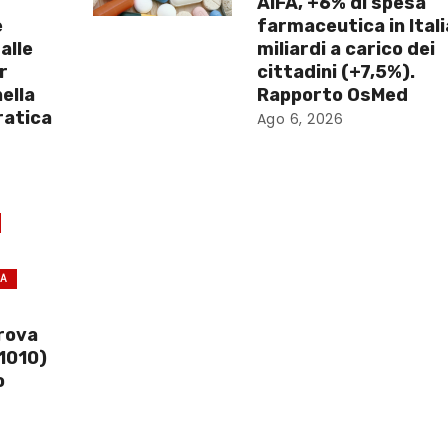
AIFA, +6% di spesa
e
farmaceutica in Itali
alle
miliardi a carico dei
r
cittadini (+7,5%).
ella
Rapporto OsMed
ratica
Ago 6, 2026
CA
prova
1010)
o