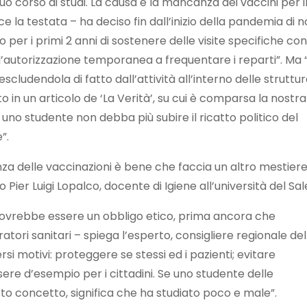
 suo corso di studi. La causa è la mancanza dei vaccini per i
sce la testata – ha deciso fin dall’inizio della pandemia di 
 per i primi 2 anni di sostenere delle visite specifiche co
’autorizzazione temporanea a frequentare i reparti”. Ma 
cludendola di fatto dall’attività all’interno delle struttu
 in un articolo de ‘La Verità’, su cui è comparsa la nostra
no studente non debba più subire il ricatto politico del
”.
za delle vaccinazioni è bene che faccia un altro mestiere
er Luigi Lopalco, docente di Igiene all’università del Sal
dovrebbe essere un obbligo etico, prima ancora che
atori sanitari – spiega l’esperto, consigliere regionale del
si motivi: proteggere se stessi ed i pazienti; evitare
re d’esempio per i cittadini. Se uno studente delle
o concetto, significa che ha studiato poco e male”.