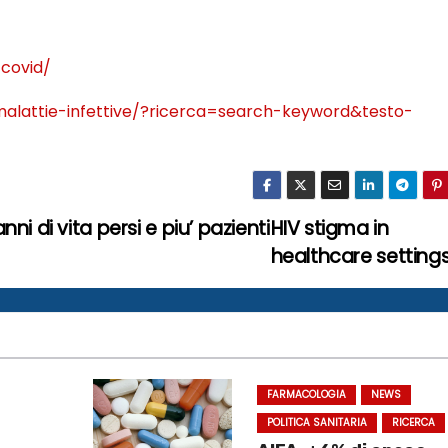
covid/
alattie-infettive/?ricerca=search-keyword&testo-
ni di vita persi e piu’ pazienti
HIV stigma in
healthcare setting
FARMACOLOGIA
NEWS
POLITICA SANITARIA
RICERCA