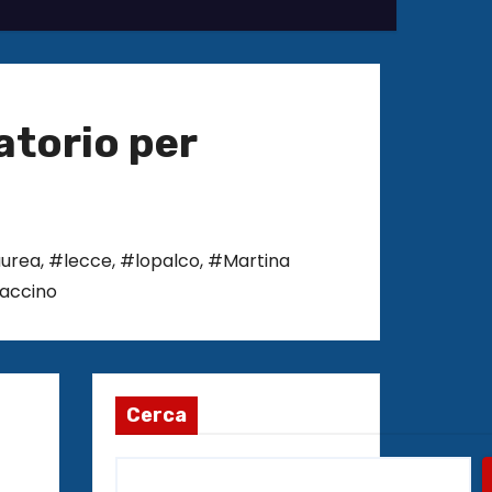
atorio per
aurea
,
#lecce
,
#lopalco
,
#Martina
accino
Cerca