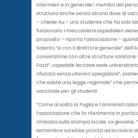
infermieri e in generale i membri del perso
struttura anche senza alcuna dose di vacci
– chiede Au – uno studente che ha solo bi
funzionano i meccanismi ospedalieri viene 
proposito – riporta l’associazione – quando
Salento “e con il direttore generale” dell
convenzione con altre strutture sanitarie (
Fazzi”, ospedale leccese sede universitari
rifiutata senza ulteriori spiegazioni”, sost
che esiste una legge regionale” che perme
vaccinale per gli studenti.
“Come al solito la Puglia e l’amministrazi
l’associazione che fa riferimento in partic
rimbalza sulla stampa locale. La giovane, “d
settembre sarebbe pronta ad iscriversi al 