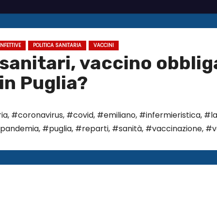
INFETTIVE
POLITICA SANITARIA
VACCINI
sanitari, vaccino obblig
 in Puglia?
ia
,
#coronavirus
,
#covid
,
#emiliano
,
#infermieristica
,
#l
pandemia
,
#puglia
,
#reparti
,
#sanità
,
#vaccinazione
,
#v