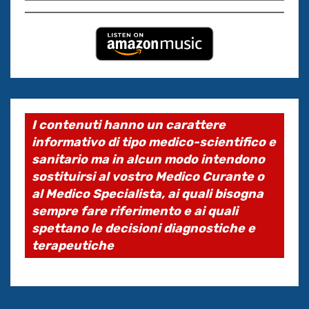
I contenuti hanno un carattere
informativo di tipo medico-scientifico e
sanitario ma in alcun modo intendono
sostituirsi al vostro Medico Curante o
al Medico Specialista, ai quali bisogna
sempre fare riferimento e ai quali
spettano le decisioni diagnostiche e
terapeutiche