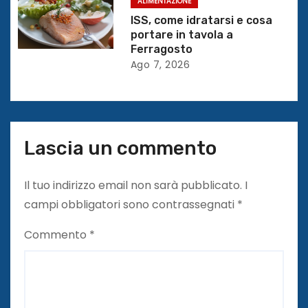
o
ALIMENTAZIONE
ISS, come idratarsi e cosa
l
portare in tavola a
Ferragosto
i
Ago 7, 2026
Lascia un commento
Il tuo indirizzo email non sarà pubblicato.
I
campi obbligatori sono contrassegnati
*
Commento
*