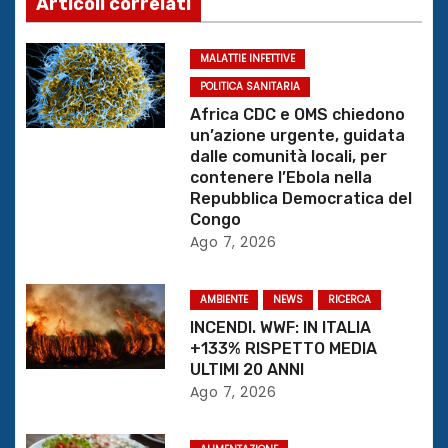
Articoli correlati
z
MALATTIE INFETTIVE
i
POLITICA SANITARIA
o
Africa CDC e OMS chiedono
un’azione urgente, guidata
n
dalle comunità locali, per
contenere l’Ebola nella
e
Repubblica Democratica del
Congo
a
Ago 7, 2026
r
AMBIENTE
NEWS
RICERCA
t
INCENDI. WWF: IN ITALIA
+133% RISPETTO MEDIA
i
ULTIMI 20 ANNI
Ago 7, 2026
c