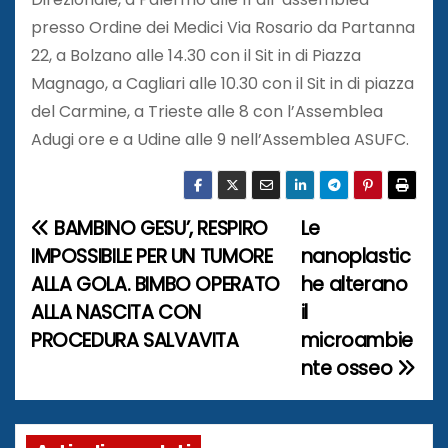
presso Ordine dei Medici Via Rosario da Partanna
22, a Bolzano alle 14.30 con il Sit in di Piazza
Magnago, a Cagliari alle 10.30 con il Sit in di piazza
del Carmine, a Trieste alle 8 con l’Assemblea
Adugi ore e a Udine alle 9 nell’Assemblea ASUFC.
BAMBINO GESU’, RESPIRO
Le
N
IMPOSSIBILE PER UN TUMORE
nanoplastic
a
ALLA GOLA. BIMBO OPERATO
he alterano
ALLA NASCITA CON
il
v
PROCEDURA SALVAVITA
microambie
i
nte osseo
g
a