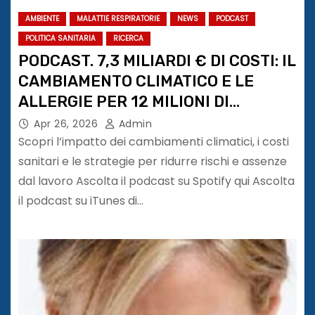
AMBIENTE
MALATTIE RESPIRATORIE
NEWS
PODCAST
POLITICA SANITARIA
RICERCA
PODCAST. 7,3 MILIARDI € DI COSTI: IL
CAMBIAMENTO CLIMATICO E LE
ALLERGIE PER 12 MILIONI DI
PERSONE IN ITALIA
Apr 26, 2026
Admin
Scopri l’impatto dei cambiamenti climatici, i costi
sanitari e le strategie per ridurre rischi e assenze
dal lavoro Ascolta il podcast su Spotify qui Ascolta
il podcast su iTunes di…