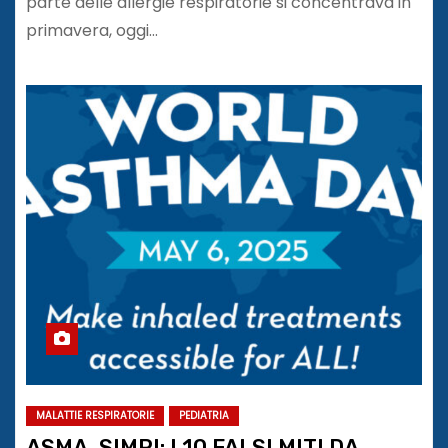
parte delle allergie respiratorie si concentrava in
primavera, oggi…
MALATTIE RESPIRATORIE
PEDIATRIA
ASMA, SIMRI: I 10 FALSI MITI DA