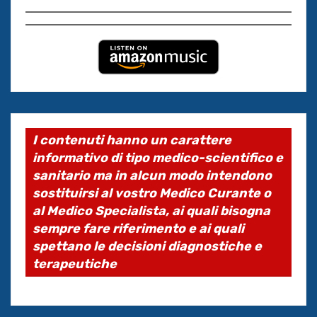
I contenuti hanno un carattere
informativo di tipo medico-scientifico e
sanitario ma in alcun modo intendono
sostituirsi al vostro Medico Curante o
al Medico Specialista, ai quali bisogna
sempre fare riferimento e ai quali
spettano le decisioni diagnostiche e
terapeutiche