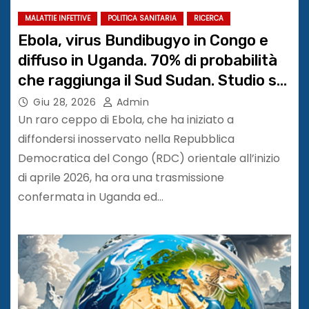
MALATTIE INFETTIVE
POLITICA SANITARIA
RICERCA
Ebola, virus Bundibugyo in Congo e
diffuso in Uganda. 70% di probabilità
che raggiunga il Sud Sudan. Studio su
The Lancet Infectious Diseases
Giu 28, 2026
Admin
Un raro ceppo di Ebola, che ha iniziato a
diffondersi inosservato nella Repubblica
Democratica del Congo (RDC) orientale all’inizio
di aprile 2026, ha ora una trasmissione
confermata in Uganda ed…