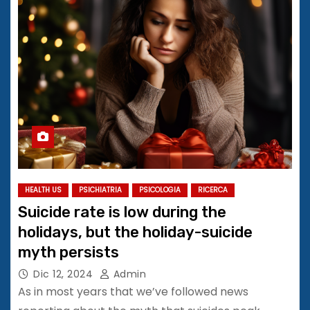
HEALTH US
PSICHIATRIA
PSICOLOGIA
RICERCA
Suicide rate is low during the
holidays, but the holiday-suicide
myth persists
Dic 12, 2024
Admin
As in most years that we’ve followed news