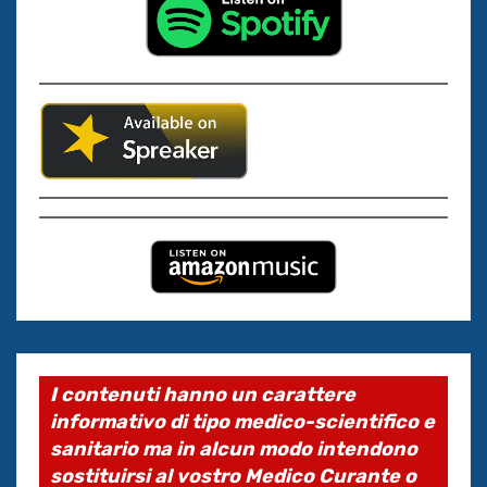
I contenuti hanno un carattere
informativo di tipo medico-scientifico e
sanitario ma in alcun modo intendono
sostituirsi al vostro Medico Curante o