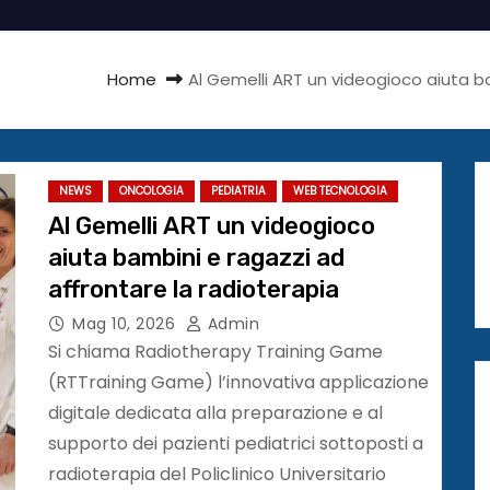
Home
Al Gemelli ART un videogioco aiuta b
NEWS
ONCOLOGIA
PEDIATRIA
WEB TECNOLOGIA
Al Gemelli ART un videogioco
aiuta bambini e ragazzi ad
affrontare la radioterapia
Mag 10, 2026
Admin
Si chiama Radiotherapy Training Game
(RTTraining Game) l’innovativa applicazione
digitale dedicata alla preparazione e al
supporto dei pazienti pediatrici sottoposti a
radioterapia del Policlinico Universitario