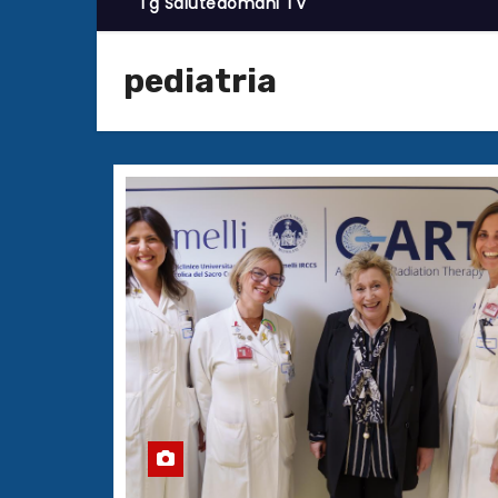
Tg Salutedomani TV
pediatria