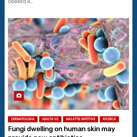
obesità e…
DERMATOLOGIA
HEALTH US
MALATTIE INFETTIVE
RICERCA
Fungi dwelling on human skin may