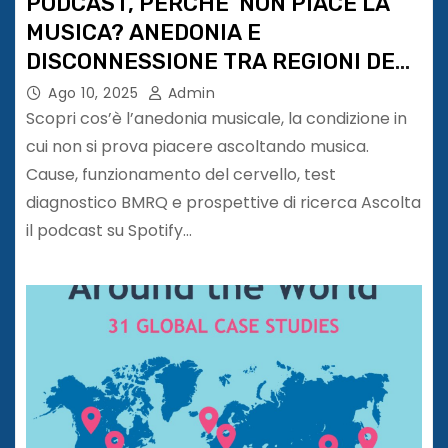
PODCAST, PERCHE’ NON PIACE LA
MUSICA? ANEDONIA E
DISCONNESSIONE TRA REGIONI DEL
CERVELLO
Ago 10, 2025
Admin
Scopri cos’è l’anedonia musicale, la condizione in
cui non si prova piacere ascoltando musica.
Cause, funzionamento del cervello, test
diagnostico BMRQ e prospettive di ricerca Ascolta
il podcast su Spotify…