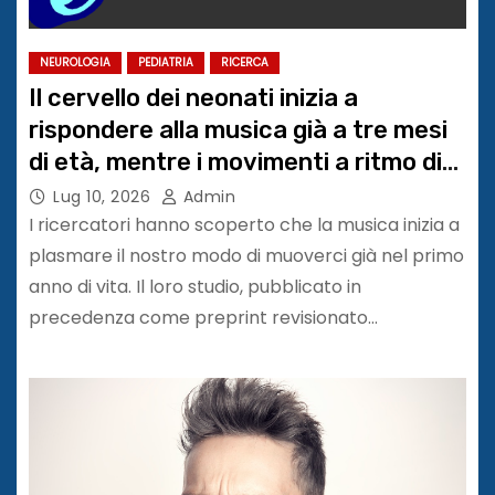
NEUROLOGIA
PEDIATRIA
RICERCA
Il cervello dei neonati inizia a
rispondere alla musica già a tre mesi
di età, mentre i movimenti a ritmo di
musica cominciano a partire dal primo
Lug 10, 2026
Admin
compleanno
I ricercatori hanno scoperto che la musica inizia a
plasmare il nostro modo di muoverci già nel primo
anno di vita. Il loro studio, pubblicato in
precedenza come preprint revisionato…