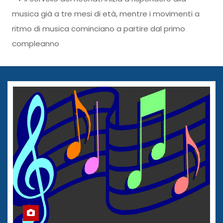
musica già a tre mesi di età, mentre i movimenti a
ritmo di musica cominciano a partire dal primo
compleanno