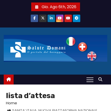
S
Gio. Ago 6th, 2026
a
l
t
a
a
l
c
o
n
t
e
n
u
lista d’attesa
t
Home
o
SANITA’ ITALIA. NUOVA PIATTAFORMA NAZIONALE