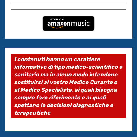
I contenuti hanno un carattere
informativo di tipo medico-scientifico e
sanitario ma in alcun modo intendono
sostituirsi al vostro Medico Curante o
al Medico Specialista, ai quali bisogna
sempre fare riferimento e ai quali
spettano le decisioni diagnostiche e
terapeutiche