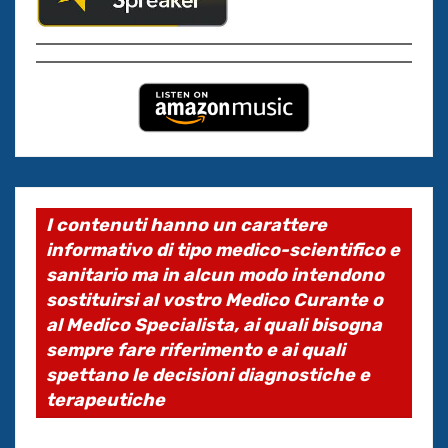
I contenuti hanno un carattere
informativo di tipo medico-scientifico e
sanitario ma in alcun modo intendono
sostituirsi al vostro Medico Curante o
al Medico Specialista, ai quali bisogna
sempre fare riferimento e ai quali
spettano le decisioni diagnostiche e
terapeutiche