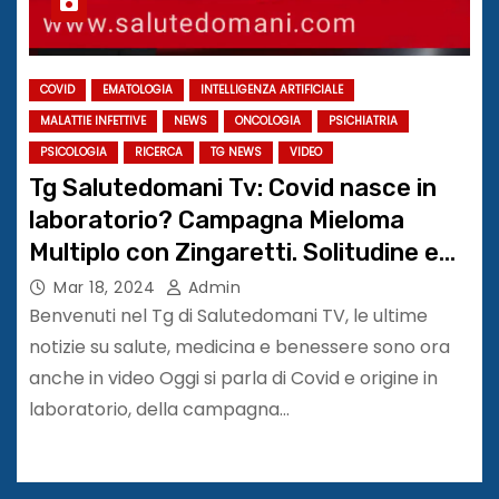
COVID
EMATOLOGIA
INTELLIGENZA ARTIFICIALE
MALATTIE INFETTIVE
NEWS
ONCOLOGIA
PSICHIATRIA
PSICOLOGIA
RICERCA
TG NEWS
VIDEO
Tg Salutedomani Tv: Covid nasce in
laboratorio? Campagna Mieloma
Multiplo con Zingaretti. Solitudine e
depressione
Mar 18, 2024
Admin
Benvenuti nel Tg di Salutedomani TV, le ultime
notizie su salute, medicina e benessere sono ora
anche in video Oggi si parla di Covid e origine in
laboratorio, della campagna…