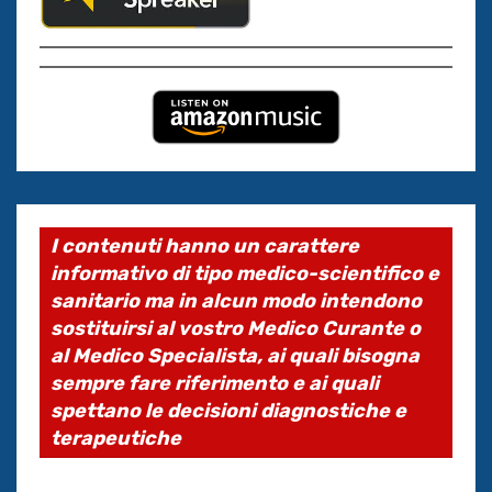
I contenuti hanno un carattere
informativo di tipo medico-scientifico e
sanitario ma in alcun modo intendono
sostituirsi al vostro Medico Curante o
al Medico Specialista, ai quali bisogna
sempre fare riferimento e ai quali
spettano le decisioni diagnostiche e
terapeutiche