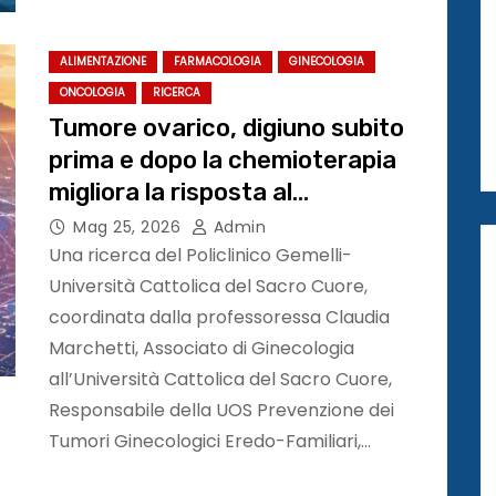
ALIMENTAZIONE
FARMACOLOGIA
GINECOLOGIA
ONCOLOGIA
RICERCA
Tumore ovarico, digiuno subito
prima e dopo la chemioterapia
migliora la risposta al
trattamento #ASCO26
Mag 25, 2026
Admin
Una ricerca del Policlinico Gemelli-
Università Cattolica del Sacro Cuore,
coordinata dalla professoressa Claudia
Marchetti, Associato di Ginecologia
all’Università Cattolica del Sacro Cuore,
Responsabile della UOS Prevenzione dei
Tumori Ginecologici Eredo-Familiari,…