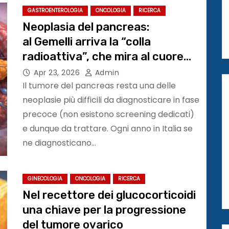
GASTROENTEROLOGIA
ONCOLOGIA
RICERCA
Neoplasia del pancreas:
al Gemelli arriva la “colla
radioattiva”, che mira al cuore
del tumore
Apr 23, 2026
Admin
Il tumore del pancreas resta una delle
neoplasie più difficili da diagnosticare in fase
precoce (non esistono screening dedicati)
e dunque da trattare. Ogni anno in Italia se
ne diagnosticano…
GINECOLOGIA
ONCOLOGIA
RICERCA
Nel recettore dei glucocorticoidi
una chiave per la progressione
del tumore ovarico