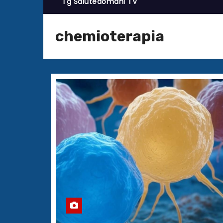
Tg Salutedomani TV
chemioterapia