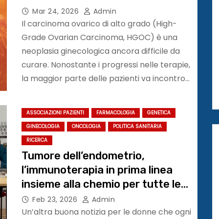
Mar 24, 2026
Admin
Il carcinoma ovarico di alto grado (High-
Grade Ovarian Carcinoma, HGOC) è una
neoplasia ginecologica ancora difficile da
curare. Nonostante i progressi nelle terapie,
la maggior parte delle pazienti va incontro…
ASSOCIAZIONI PAZIENTI
FARMACOLOGIA
GENETICA
GINECOLOGIA
ONCOLOGIA
POLITICA SANITARIA
RICERCA
Tumore dell’endometrio,
l’immunoterapia in prima linea
insieme alla chemio per tutte le
pazienti. Dostarlimab approvato
Feb 23, 2026
Admin
indipendentemente dal profilo
Un’altra buona notizia per le donne che ogni