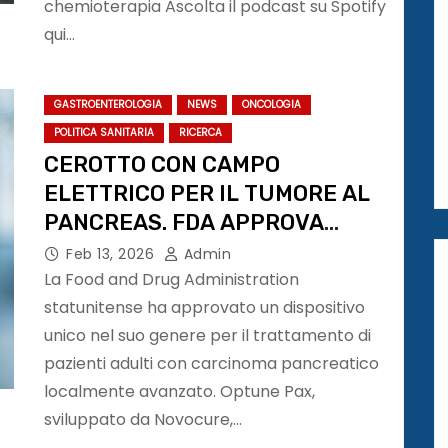
chemioterapia Ascolta il podcast su Spotify
qui…
GASTROENTEROLOGIA
NEWS
ONCOLOGIA
POLITICA SANITARIA
RICERCA
CEROTTO CON CAMPO
ELETTRICO PER IL TUMORE AL
PANCREAS. FDA APPROVA
TRATTAMENTO INNOVATIVO
Feb 13, 2026
Admin
La Food and Drug Administration
statunitense ha approvato un dispositivo
unico nel suo genere per il trattamento di
pazienti adulti con carcinoma pancreatico
localmente avanzato. Optune Pax,
sviluppato da Novocure,…