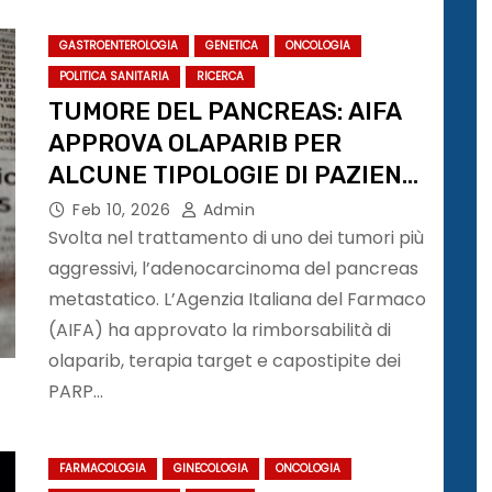
GASTROENTEROLOGIA
GENETICA
ONCOLOGIA
POLITICA SANITARIA
RICERCA
TUMORE DEL PANCREAS: AIFA
APPROVA OLAPARIB PER
ALCUNE TIPOLOGIE DI PAZIENTI
BRCA MUTATI
Feb 10, 2026
Admin
Svolta nel trattamento di uno dei tumori più
aggressivi, l’adenocarcinoma del pancreas
metastatico. L’Agenzia Italiana del Farmaco
(AIFA) ha approvato la rimborsabilità di
olaparib, terapia target e capostipite dei
PARP…
FARMACOLOGIA
GINECOLOGIA
ONCOLOGIA