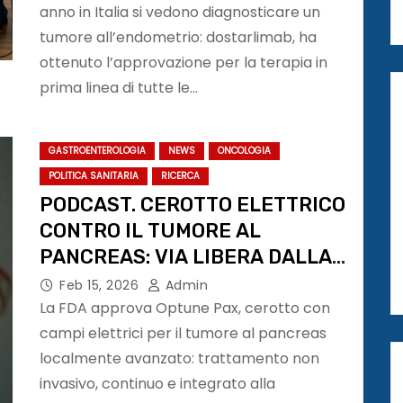
molecolare del cancro
anno in Italia si vedono diagnosticare un
tumore all’endometrio: dostarlimab, ha
ottenuto l’approvazione per la terapia in
prima linea di tutte le…
GASTROENTEROLOGIA
NEWS
ONCOLOGIA
POLITICA SANITARIA
RICERCA
PODCAST. CEROTTO ELETTRICO
CONTRO IL TUMORE AL
PANCREAS: VIA LIBERA DALLA
FDA
Feb 15, 2026
Admin
La FDA approva Optune Pax, cerotto con
campi elettrici per il tumore al pancreas
localmente avanzato: trattamento non
invasivo, continuo e integrato alla