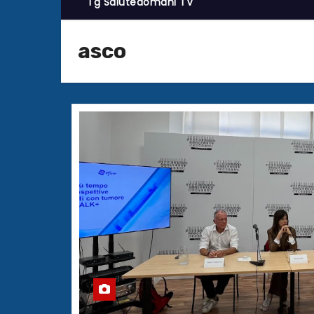
Tg Salutedomani TV
asco