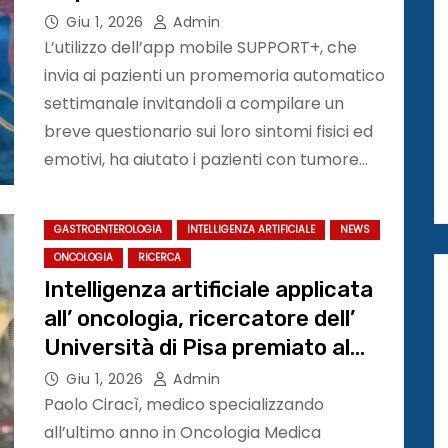
Giu 1, 2026
Admin
L’utilizzo dell’app mobile SUPPORT+, che
invia ai pazienti un promemoria automatico
settimanale invitandoli a compilare un
breve questionario sui loro sintomi fisici ed
emotivi, ha aiutato i pazienti con tumore…
GASTROENTEROLOGIA
INTELLIGENZA ARTIFICIALE
NEWS
ONCOLOGIA
RICERCA
Intelligenza artificiale applicata
all’ oncologia, ricercatore dell’
Università di Pisa premiato al
congresso #ASCO26
Giu 1, 2026
Admin
Paolo Ciracì, medico specializzando
all’ultimo anno in Oncologia Medica