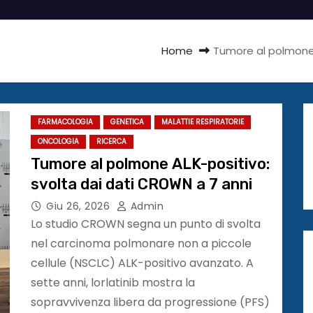
Home
Tumore al polmone 
FARMACOLOGIA
GENETICA
MALATTIE RESPIRATORIE
ONCOLOGIA
RICERCA
Tumore al polmone ALK-positivo:
svolta dai dati CROWN a 7 anni
Giu 26, 2026
Admin
Lo studio CROWN segna un punto di svolta
nel carcinoma polmonare non a piccole
cellule (NSCLC) ALK-positivo avanzato. A
sette anni, lorlatinib mostra la
sopravvivenza libera da progressione (PFS)