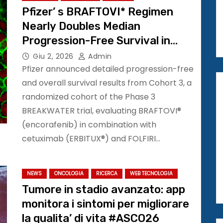
Pfizer’ s BRAFTOVI* Regimen
Nearly Doubles Median
Progression-Free Survival in
Metastatic Colorectal Cancer
Giu 2, 2026
Admin
#ASCO26
Pfizer announced detailed progression-free
and overall survival results from Cohort 3, a
randomized cohort of the Phase 3
BREAKWATER trial, evaluating BRAFTOVI®
(encorafenib) in combination with
cetuximab (ERBITUX®) and FOLFIRI…
NEWS
ONCOLOGIA
RICERCA
WEB TECNOLOGIA
Tumore in stadio avanzato: app
monitora i sintomi per migliorare
la qualita’ di vita #ASCO26