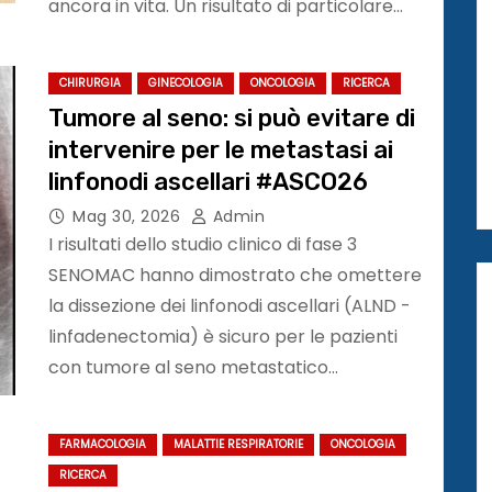
ancora in vita. Un risultato di particolare…
CHIRURGIA
GINECOLOGIA
ONCOLOGIA
RICERCA
Tumore al seno: si può evitare di
intervenire per le metastasi ai
linfonodi ascellari #ASCO26
Mag 30, 2026
Admin
I risultati dello studio clinico di fase 3
SENOMAC hanno dimostrato che omettere
la dissezione dei linfonodi ascellari (ALND -
linfadenectomia) è sicuro per le pazienti
con tumore al seno metastatico…
FARMACOLOGIA
MALATTIE RESPIRATORIE
ONCOLOGIA
RICERCA