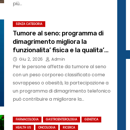
più…
SENZA CATEGORIA
Tumore al seno: programma di
dimagrimento migliora la
funzionalita’ fisica e la qualita’
della vita #ASCO26
Giu 2, 2026
Admin
Per le persone affette da tumore al seno
con un peso corporeo classificato come
sovrappeso o obesità, la partecipazione a
un programma di dimagrimento telefonico
può contribuire a migliorare la…
FARMACOLOGIA
GASTROENTEROLOGIA
GENETICA
HEALTH US
ONCOLOGIA
RICERCA