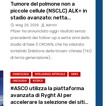
Tumore del polmone non a
piccole cellule (NSCLC) ALK+ in
stadio avanzato: netta
sopravvivenza a 7 anni con
Mag 29, 2026
Admin
lorlatinib (Lorviqua*) di Pfizer.
Pfizer ha annunciato oggi i risultati senza
Studio CROWN #ASCO26
precedenti del follow-up a sette anni dello
studio di fase 3 CROWN, che ha valutato
lorlatinib (inibitore della tirosin-chinasi (TKI)
di terza generazione)…
GINECOLOGIA
INTELLIGENZA ARTIFICIALE
NEWS
ONCOLOGIA
RICERCA
#ASCO utilizza la piattaforma
avanzata di Ryght AI per
accelerare la selezione dei siti