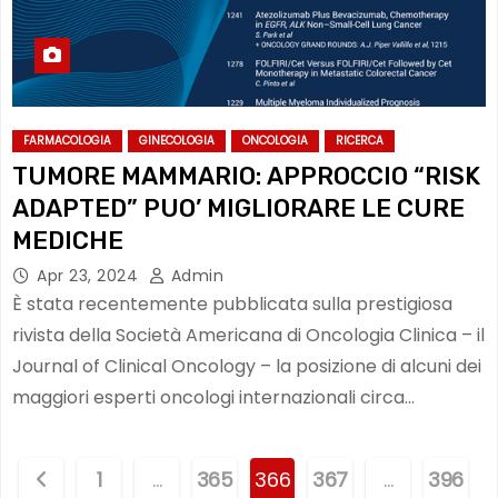
FARMACOLOGIA
GINECOLOGIA
ONCOLOGIA
RICERCA
TUMORE MAMMARIO: APPROCCIO “RISK
ADAPTED” PUO’ MIGLIORARE LE CURE
MEDICHE
Apr 23, 2024
Admin
È stata recentemente pubblicata sulla prestigiosa
rivista della Società Americana di Oncologia Clinica – il
Journal of Clinical Oncology – la posizione di alcuni dei
maggiori esperti oncologi internazionali circa…
P
1
…
365
366
367
…
396