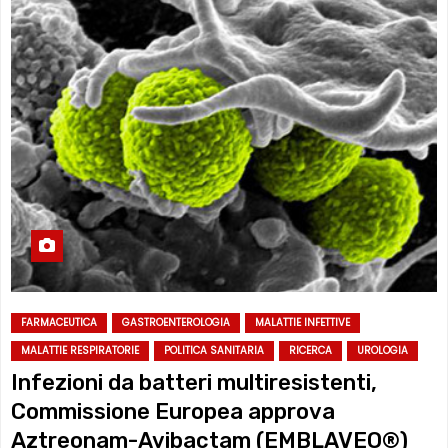
FARMACEUTICA
GASTROENTEROLOGIA
MALATTIE INFETTIVE
MALATTIE RESPIRATORIE
POLITICA SANITARIA
RICERCA
UROLOGIA
Infezioni da batteri multiresistenti,
Commissione Europea approva
Aztreonam-Avibactam (EMBLAVEO®)