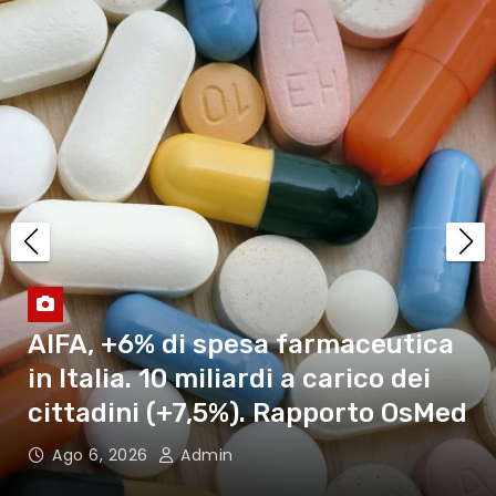
pericolo di incendi
Ebola: la Svizzera rafforza il
proprio sostegno alla lotta
contro l’ epidemia in Congo
Tumore, proteina B-RAF nello
sviluppo della malattia
AIFA, +6% di spesa farmaceutica
In aumento la polvere desertica
in Italia. 10 miliardi a carico dei
in Europa. Studio su Nature
cittadini (+7,5%). Rapporto OsMed
Ago 6, 2026
Admin
Assicurazione di base, 40% vede