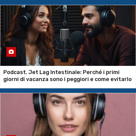
lacune nel servizio. Meta’ della
popolazione vorrebbe la
complementare
Ricerca Svizzera, una lente
unica al mondo mette a fuoco in
modo più nitido i neutroni
Podcast. Jet Lag Intestinale: Perché i primi
Classifica Felicità nel mondo
giorni di vacanza sono i peggiori e come evitarlo
2026: Finlandia al 1° Posto per il
9° Anno, Costa Rica nella Top 5.
Prosegue il declino della
Svizzera ora decima. Italia al
gradino n. 38