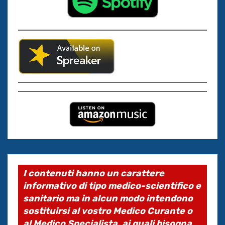
I contenuti hanno un carattere
informativo di tipo medico-scientifico e
sanitario ma in alcun modo intendono
sostituirsi al vostro Medico Curante o
al Medico Specialista, ai quali bisogna