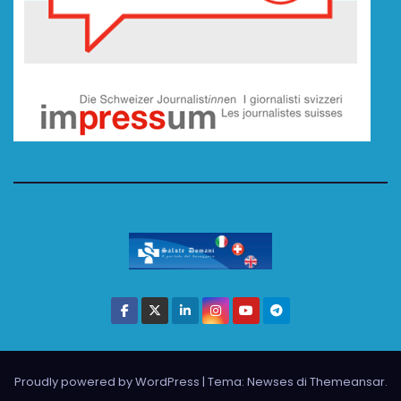
Proudly powered by WordPress
|
Tema: Newses di
Themeansar
.