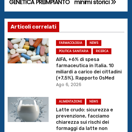
GENETICA PREIMPIANTO
minimi storici
v
i
g
Articoli correlati
a
FARMACOLOGIA
NEWS
z
POLITICA SANITARIA
RICERCA
AIFA, +6% di spesa
i
farmaceutica in Italia. 10
miliardi a carico dei cittadini
o
(+7,5%). Rapporto OsMed
Ago 6, 2026
n
e
ALIMENTAZIONE
NEWS
Latte crudo: sicurezza e
a
prevenzione, facciamo
chiarezza sui rischi dei
r
formaggi da latte non