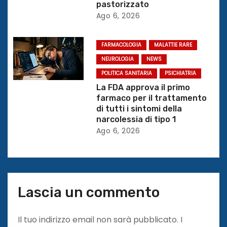
pastorizzato
t
Ago 6, 2026
i
FARMACOLOGIA
MALATTIE RARE
c
NEUROLOGIA
NEWS
o
POLITICA SANITARIA
PSICHIATRIA
La FDA approva il primo
l
farmaco per il trattamento
di tutti i sintomi della
i
narcolessia di tipo 1
Ago 6, 2026
Lascia un commento
Il tuo indirizzo email non sarà pubblicato.
I