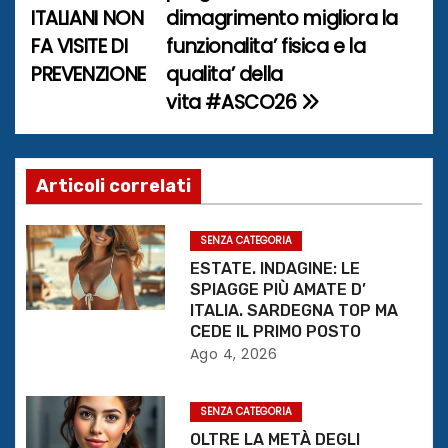
a
ITALIANI NON
dimagrimento migliora la
FA VISITE DI
funzionalita’ fisica e la
v
PREVENZIONE
qualita’ della
i
vita #ASCO26
g
a
Articoli correlati
z
SENZA CATEGORIA
i
ESTATE. INDAGINE: LE
SPIAGGE PIÙ AMATE D’
o
ITALIA. SARDEGNA TOP MA
CEDE IL PRIMO POSTO
n
Ago 4, 2026
e
SENZA CATEGORIA
a
OLTRE LA METÀ DEGLI