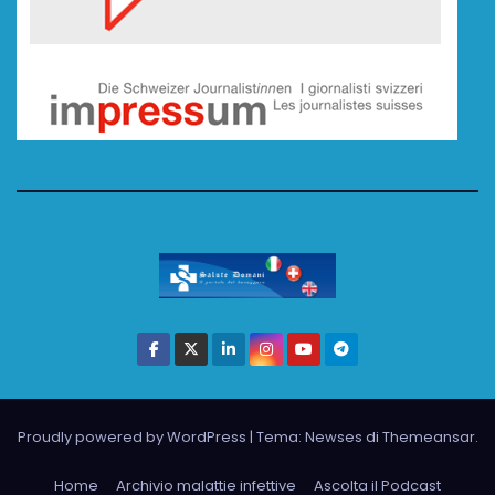
Proudly powered by WordPress
|
Tema: Newses di
Themeansar
.
Home
Archivio malattie infettive
Ascolta il Podcast