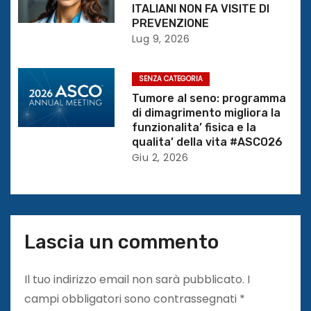
ITALIANI NON FA VISITE DI
r
PREVENZIONE
Lug 9, 2026
t
i
SENZA CATEGORIA
Tumore al seno: programma
c
di dimagrimento migliora la
funzionalita’ fisica e la
o
qualita’ della vita #ASCO26
l
Giu 2, 2026
i
Lascia un commento
Il tuo indirizzo email non sarà pubblicato.
I
campi obbligatori sono contrassegnati
*