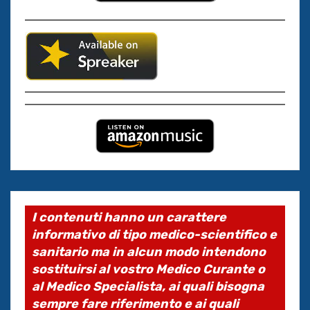
I contenuti hanno un carattere
informativo di tipo medico-scientifico e
sanitario ma in alcun modo intendono
sostituirsi al vostro Medico Curante o
al Medico Specialista, ai quali bisogna
sempre fare riferimento e ai quali