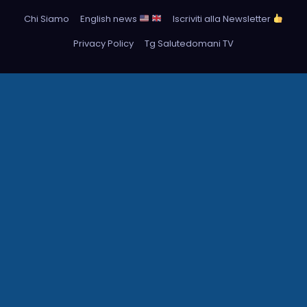
Chi Siamo
English news
Iscriviti alla Newsletter
Privacy Policy
Tg Salutedomani TV