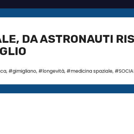
LE, DA ASTRONAUTI RI
GLIO
ica
,
#gimigliano
,
#longevità
,
#medicina spaziale
,
#SOCIA