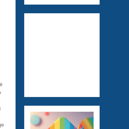
hé
e
i
ge