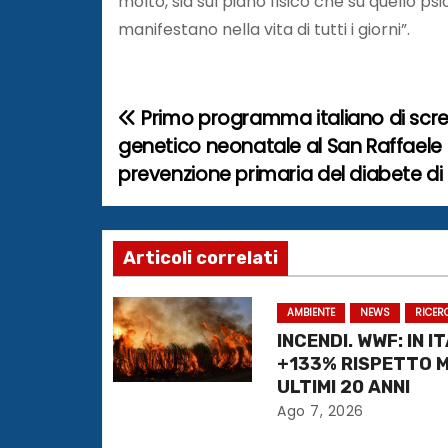
molto, sia sul piano fisico che su quello p
manifestano nella vita di tutti i giorni”.
Primo programma italiano di scr
N
genetico neonatale al San Raffaele 
a
prevenzione primaria del diabete di 
v
i
Articoli correlati
g
AMBIENTE
NEWS
RICER
a
INCENDI. WWF: IN I
+133% RISPETTO 
z
ULTIMI 20 ANNI
i
Ago 7, 2026