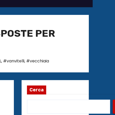
SPOSTE PER
L
,
#vanvitelli
,
#vecchiaia
Cerca