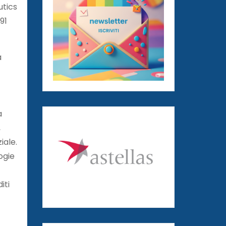
utics
91
a
a
,
iale.
ogie
iti