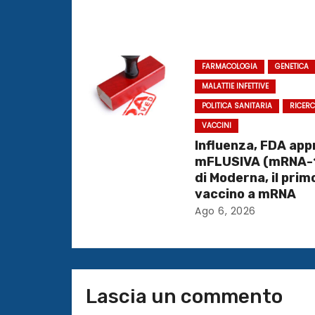
o
n
e
FARMACOLOGIA
GENETICA
MALATTIE INFETTIVE
a
POLITICA SANITARIA
RICER
r
VACCINI
Influenza, FDA ap
t
mFLUSIVA (mRNA-
di Moderna, il prim
i
vaccino a mRNA
c
Ago 6, 2026
o
l
Lascia un commento
i