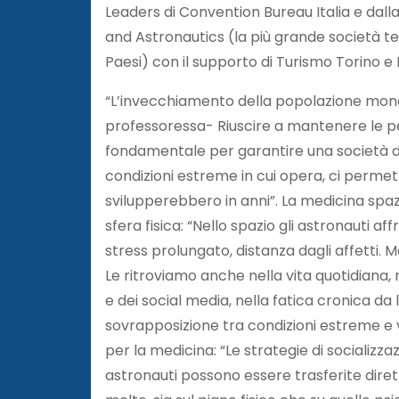
Leaders di Convention Bureau Italia e dal
and Astronautics (la più grande società t
Paesi) con il supporto di Turismo Torino e
“L’invecchiamento della popolazione mond
professoressa- Riuscire a mantenere le pers
fondamentale per garantire una società dav
condizioni estreme in cui opera, ci permett
svilupperebbero in anni”. La medicina spaz
sfera fisica: “Nello spazio gli astronauti a
stress prolungato, distanza dagli affetti. 
Le ritroviamo anche nella vita quotidiana,
e dei social media, nella fatica cronica d
sovrapposizione tra condizioni estreme e v
per la medicina: “Le strategie di socializza
astronauti possono essere trasferite dir