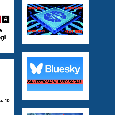
e
gli
a. 10