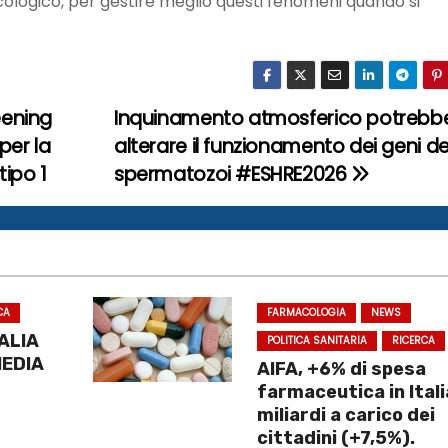
sicologico, per gestire meglio questi fenomeni quando si
eening
Inquinamento atmosferico potrebb
per la
alterare il funzionamento dei geni de
tipo 1
spermatozoi #ESHRE2026
CA
FARMACOLOGIA
NEWS
TALIA
POLITICA SANITARIA
RICERCA
MEDIA
AIFA, +6% di spesa
farmaceutica in Itali
miliardi a carico dei
cittadini (+7,5%).