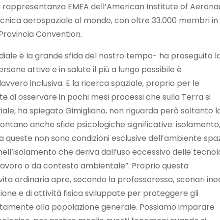
la rappresentanza EMEA dell’American Institute of Aerona
ecnica aerospaziale al mondo, con oltre 33.000 membri in 
 Provincia Convention.
iale è la grande sfida del nostro tempo- ha proseguito l
one attive e in salute il più a lungo possibile è
vero inclusiva. E la ricerca spaziale, proprio per le
e di osservare in pochi mesi processi che sulla Terra si
iale, ha spiegato Gimigliano, non riguarda però soltanto l
ffrontano anche sfide psicologiche significative: isolamento
Ma queste non sono condizioni esclusive dell’ambiente spaz
 nell’isolamento che deriva dall’uso eccessivo delle tecnol
a lavoro o da contesto ambientale”. Proprio questa
ita ordinaria apre, secondo la professoressa, scenari ined
zione e di attività fisica sviluppate per proteggere gli
ettamente alla popolazione generale. Possiamo imparare