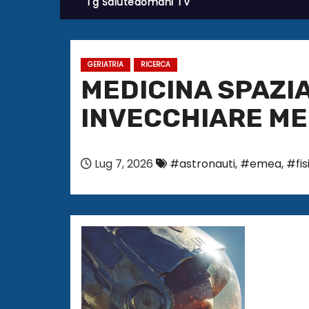
Tg Salutedomani TV
GERIATRIA
RICERCA
MEDICINA SPAZIA
INVECCHIARE ME
Lug 7, 2026
#astronauti
,
#emea
,
#fis