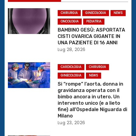
a
z
CHIRURGIA
GINECOLOGIA
NEWS
ONCOLOGIA
PEDIATRIA
i
BAMBINO GESÙ: ASPORTATA
CISTI OVARICA GIGANTE IN
o
UNA PAZIENTE DI 16 ANNI
Lug 28, 2026
n
e
CARDIOLOGIA
CHIRURGIA
GINECOLOGIA
NEWS
a
Si “rompe” l’aorta, donna in
r
gravidanza operata con il
bimbo ancora in utero. Un
t
intervento unico (e a lieto
fine) all’Ospedale Niguarda di
i
Milano
Lug 23, 2026
c