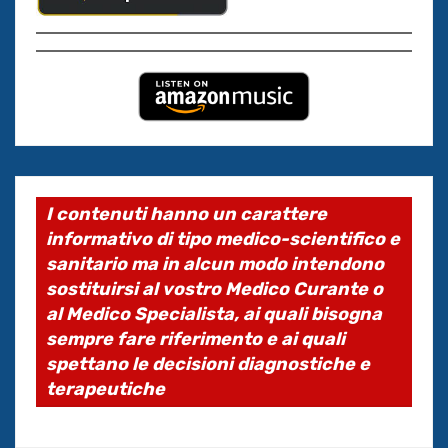
I contenuti hanno un carattere
informativo di tipo medico-scientifico e
sanitario ma in alcun modo intendono
sostituirsi al vostro Medico Curante o
al Medico Specialista, ai quali bisogna
sempre fare riferimento e ai quali
spettano le decisioni diagnostiche e
terapeutiche