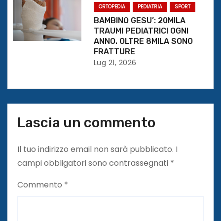
o
ORTOPEDIA
PEDIATRIA
SPORT
BAMBINO GESU’: 20MILA
l
TRAUMI PEDIATRICI OGNI
ANNO. OLTRE 8MILA SONO
i
FRATTURE
Lug 21, 2026
Lascia un commento
Il tuo indirizzo email non sarà pubblicato.
I
campi obbligatori sono contrassegnati
*
Commento
*