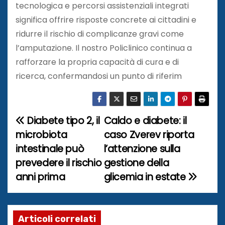
tecnologica e percorsi assistenziali integrati
significa offrire risposte concrete ai cittadini e
ridurre il rischio di complicanze gravi come
l’amputazione. Il nostro Policlinico continua a
rafforzare la propria capacità di cura e di
ricerca, confermandosi un punto di riferim
Diabete tipo 2, il
Caldo e diabete: il
N
microbiota
caso Zverev riporta
a
intestinale può
l’attenzione sulla
prevedere il rischio
gestione della
v
anni prima
glicemia in estate
i
g
Articoli correlati