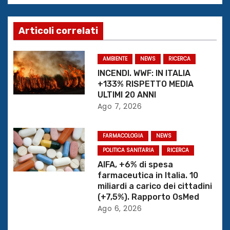
a
z
Articoli correlati
i
AMBIENTE
NEWS
RICERCA
o
INCENDI. WWF: IN ITALIA
+133% RISPETTO MEDIA
n
ULTIMI 20 ANNI
Ago 7, 2026
e
FARMACOLOGIA
NEWS
a
POLITICA SANITARIA
RICERCA
r
AIFA, +6% di spesa
farmaceutica in Italia. 10
t
miliardi a carico dei cittadini
(+7,5%). Rapporto OsMed
i
Ago 6, 2026
c