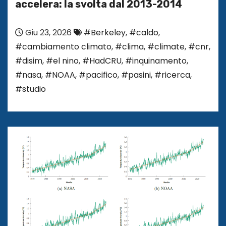
accelera: la svolta dal 2013-2014
Giu 23, 2026
#Berkeley
,
#caldo
,
#cambiamento climato
,
#clima
,
#climate
,
#cnr
,
#disim
,
#el nino
,
#HadCRU
,
#inquinamento
,
#nasa
,
#NOAA
,
#pacifico
,
#pasini
,
#ricerca
,
#studio