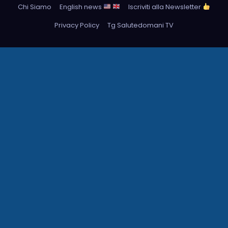
Chi Siamo
English news
Iscriviti alla Newsletter
Privacy Policy
Tg Salutedomani TV