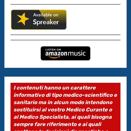
I contenuti hanno un carattere
informativo di tipo medico-scientifico e
sanitario ma in alcun modo intendono
sostituirsi al vostro Medico Curante o
al Medico Specialista, ai quali bisogna
sempre fare riferimento e ai quali