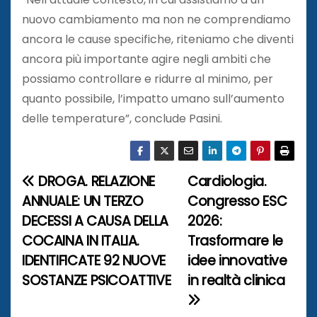
nuovo cambiamento ma non ne comprendiamo
ancora le cause specifiche, riteniamo che diventi
ancora più importante agire negli ambiti che
possiamo controllare e ridurre al minimo, per
quanto possibile, l’impatto umano sull’aumento
delle temperature”, conclude Pasini.
DROGA. RELAZIONE
Cardiologia.
N
ANNUALE: UN TERZO
Congresso ESC
a
DECESSI A CAUSA DELLA
2026:
COCAINA IN ITALIA.
Trasformare le
v
IDENTIFICATE 92 NUOVE
idee innovative
i
SOSTANZE PSICOATTIVE
in realtà clinica
g