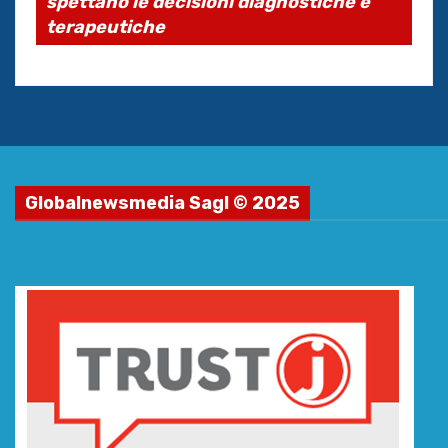
spettano le decisioni diagnostiche e
terapeutiche
Globalnewsmedia Sagl © 2025