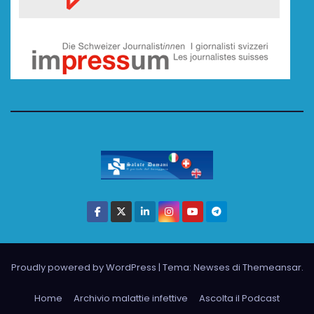
Proudly powered by WordPress
|
Tema: Newses di
Themeansar
.
Home
Archivio malattie infettive
Ascolta il Podcast