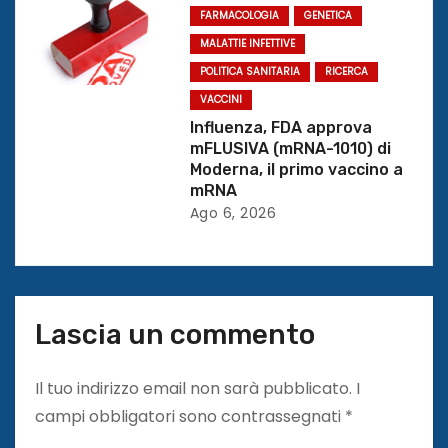
FARMACOLOGIA
GENETICA
o
MALATTIE INFETTIVE
l
POLITICA SANITARIA
RICERCA
VACCINI
i
Influenza, FDA approva
mFLUSIVA (mRNA-1010) di
Moderna, il primo vaccino a
mRNA
Ago 6, 2026
Lascia un commento
Il tuo indirizzo email non sarà pubblicato.
I
campi obbligatori sono contrassegnati
*