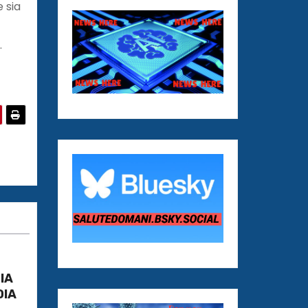
 sia
.
LIA
DIA