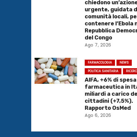
chiedono un’azion
z
urgente, guidata d
comunità locali, pe
i
contenere l’Ebola n
o
Repubblica Democ
del Congo
n
Ago 7, 2026
e
FARMACOLOGIA
NEWS
a
POLITICA SANITARIA
RICER
AIFA, +6% di spesa
r
farmaceutica in Ita
miliardi a carico de
t
cittadini (+7,5%).
i
Rapporto OsMed
Ago 6, 2026
c
o