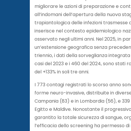
migliorare le azioni di preparazione e con
all’indomani dell’apertura della nuova sta
trapiantologica delle infezioni trasmesse da
inserisce nel contesto epidemiologico nazi
osservato negli ultimi anni. Nel 2025, in par
un’estensione geografica senza precedenti, 
triennio, i dati della sorveglianza integrat
casi del 2023 e i 460 del 2024, sono stati
del +133% in soli tre anni.
I 773 contagi registrati lo scorso anno son
forme neuro-invasive, distribuite in diverse
Campania (83) e in Lombardia (56), e 339 c
Egitto e Maldive. Nonostante il progressivo
garantito la totale sicurezza di sangue, orga
l’efficacia dello screening ha permesso d