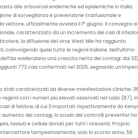
trasto alle arbovirosi endemiche ed epidemiche in Italia,
gione di sorveglianza e prevenzione trasfusionale e
 vettore, ufficialmente avviata il 1° giugno. Il convegno si
onale, caratterizzato da un incremento dei casi di infezi
ticolare, la diffusione del virus West Nile ha raggiunto
coinvolgendo quasi tutte le regioni italiane. Nell’ultimo
a dell’Iss evidenziano una crescita netta dei contagi: dai 33
 raggiunti 773 casi confermati nel 2025, segnando un’impe
o stati caratterizzati da diverse manifestazioni cliniche: 3
 regioni con i numeri più elevati osservati nel Lazio (87), i
asi di febbre, di cui 3 importati rispettivamente da Keny
 aumento dei contagi, lo scudo dei controlli preventivi ha
ni, tessuti e cellule donati per tutti i riceventi. Proprio
i intercettare tempestivamente, solo lo scorso anno, 56