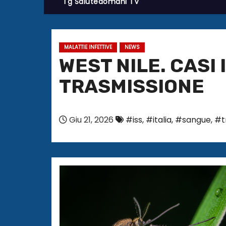
Tg Salutedomani TV
MALATTIE INFETTIVE
NEWS
WEST NILE. CAS
TRASMISSIONE
Giu 21, 2026
#iss
,
#italia
,
#sangue
,
#t