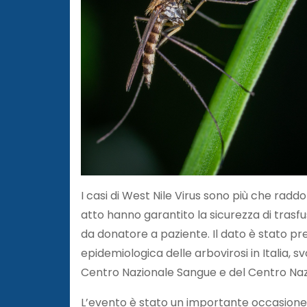
I casi di West Nile Virus sono più che raddo
atto hanno garantito la sicurezza di trasf
da donatore a paziente. Il dato è stato pr
epidemiologica delle arbovirosi in Italia, svol
Centro Nazionale Sangue e del Centro Nazi
L’evento è stato un importante occasione di