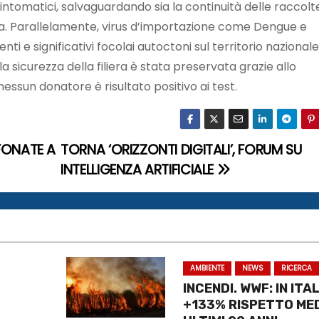
sintomatici, salvaguardando sia la continuità delle raccolte
ica. Parallelamente, virus d’importazione come Dengue e
ti e significativi focolai autoctoni sul territorio nazionale
 sicurezza della filiera è stata preservata grazie allo
nessun donatore è risultato positivo ai test.
EFONATE A
TORNA ‘ORIZZONTI DIGITALI’, FORUM SU
INTELLIGENZA ARTIFICIALE
AMBIENTE
NEWS
RICERCA
INCENDI. WWF: IN ITA
+133% RISPETTO ME