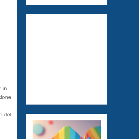
 in
sione
va del