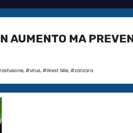
I IN AUMENTO MA PREVE
rasfusione
,
#virus
,
#West Nile
,
#zanzara