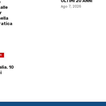
ULTIMI 20 ANNI
e
Ago 7, 2026
alle
r
ella
ratica
CA
lia. 10
i