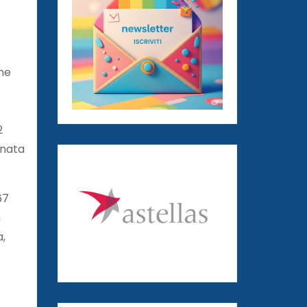
one
2
nnata
67
n
a,