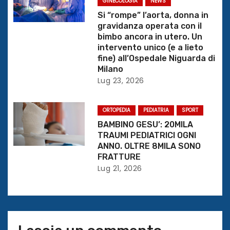
GINECOLOGIA
NEWS
r
Si “rompe” l’aorta, donna in
gravidanza operata con il
t
bimbo ancora in utero. Un
intervento unico (e a lieto
i
fine) all’Ospedale Niguarda di
Milano
c
Lug 23, 2026
o
ORTOPEDIA
PEDIATRIA
SPORT
l
BAMBINO GESU’: 20MILA
TRAUMI PEDIATRICI OGNI
i
ANNO. OLTRE 8MILA SONO
FRATTURE
Lug 21, 2026