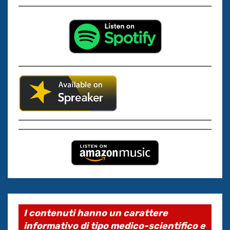
I contenuti hanno un carattere
informativo di tipo medico-scientifico e