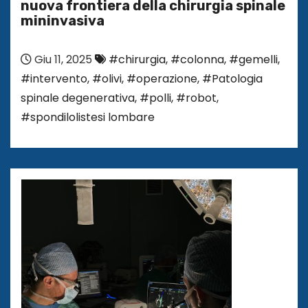
nuova frontiera della chirurgia spinale
mininvasiva
Giu 11, 2025
#chirurgia
,
#colonna
,
#gemelli
,
#intervento
,
#olivi
,
#operazione
,
#Patologia
spinale degenerativa
,
#polli
,
#robot
,
#spondilolistesi lombare