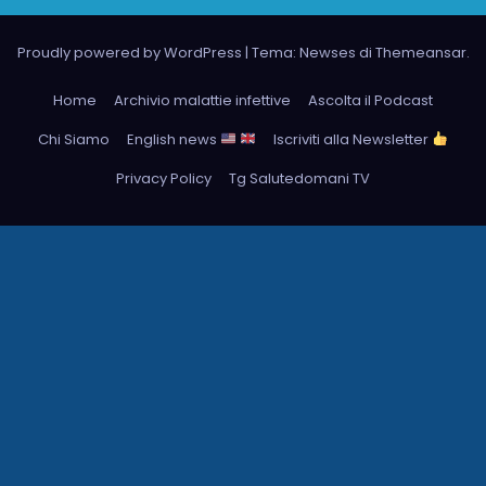
Proudly powered by WordPress
|
Tema: Newses di
Themeansar
.
Home
Archivio malattie infettive
Ascolta il Podcast
Chi Siamo
English news
Iscriviti alla Newsletter
Privacy Policy
Tg Salutedomani TV