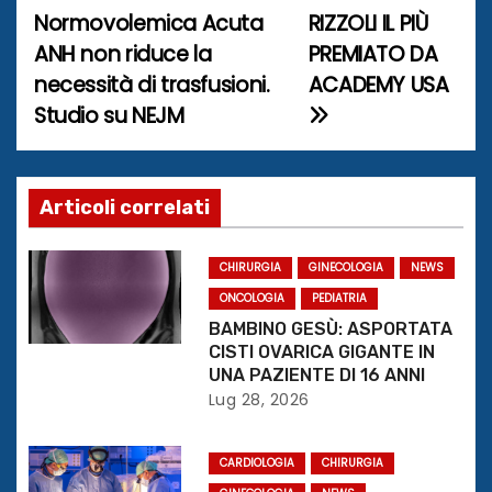
a
Normovolemica Acuta
RIZZOLI IL PIÙ
ANH non riduce la
PREMIATO DA
v
necessità di trasfusioni.
ACADEMY USA
i
Studio su NEJM
g
a
Articoli correlati
z
CHIRURGIA
GINECOLOGIA
NEWS
i
ONCOLOGIA
PEDIATRIA
o
BAMBINO GESÙ: ASPORTATA
CISTI OVARICA GIGANTE IN
n
UNA PAZIENTE DI 16 ANNI
Lug 28, 2026
e
CARDIOLOGIA
CHIRURGIA
a