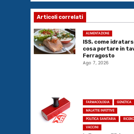
v
Articoli correlati
i
g
ALIMENTAZIONE
ISS, come idratars
a
cosa portare in ta
Ferragosto
z
Ago 7, 2026
i
o
n
FARMACOLOGIA
GENETICA
e
MALATTIE INFETTIVE
POLITICA SANITARIA
RICER
a
VACCINI