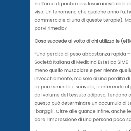
nell’arco di pochi mesi, lascia inevitabile d
viso. Un fenomeno che qualche anno fa, h
commerciale di una di queste terapie). Ma
porvi rimedio?
Cosa succede al volto di chi utilizza le (ef
“Una perdita di peso abbastanza rapida –
Società Italiana di Medicina Estetica SIME
meno quello muscolare e per niente quello
invecchiamento, ma solo di una perdita di p
appare smunto e scavato, conferendo al paz
dal volume del tessuto adiposo, tendono a 
questo può determinare un accumulo di tes
‘bargigli’. Oltre alle guance infine, anche
dare l’impressione di una persona poco s