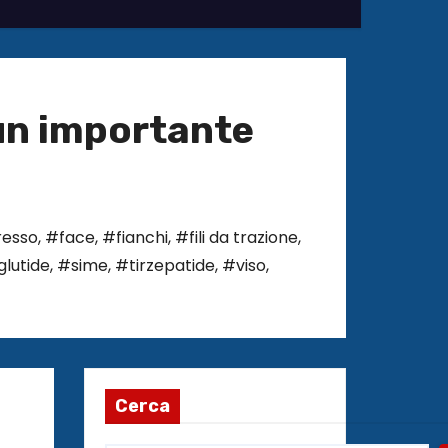
 un importante
esso
,
#face
,
#fianchi
,
#fili da trazione
,
lutide
,
#sime
,
#tirzepatide
,
#viso
,
Cerca