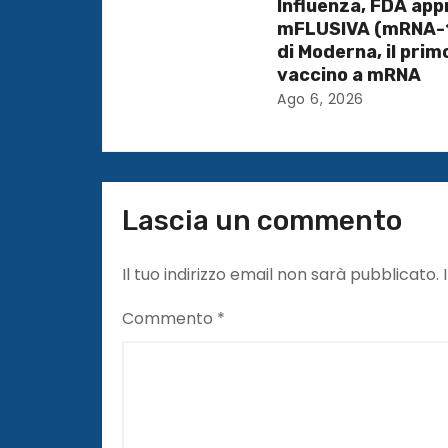
r
Influenza, FDA ap
mFLUSIVA (mRNA-
t
di Moderna, il prim
vaccino a mRNA
i
Ago 6, 2026
c
o
l
Lascia un commento
i
Il tuo indirizzo email non sarà pubblicato.
Commento
*