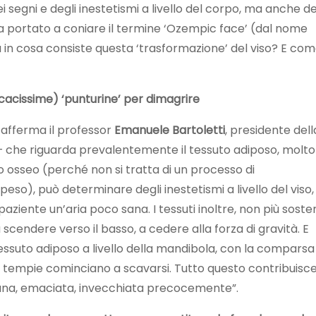
ei segni e degli inestetismi a livello del corpo, ma anche de
a portato a coniare il termine ‘Ozempic face’ (dal nome
 in cosa consiste questa ‘trasformazione’ del viso? E co
ficacissime) ‘punturine’ per dimagrire
 afferma il professor
Emanuele Bartoletti
, presidente dell
 – che riguarda prevalentemente il tessuto adiposo, molto
 osseo (perché non si tratta di un processo di
eso), può determinare degli inestetismi a livello del viso
iente un’aria poco sana. I tessuti inoltre, non più soste
scendere verso il basso, a cedere alla forza di gravità. E
suto adiposo a livello della mandibola, con la comparsa
 le tempie cominciano a scavarsi. Tutto questo contribuisc
ana, emaciata, invecchiata precocemente”.