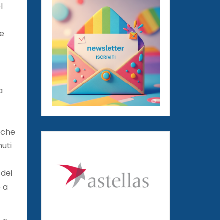
l
me
a
, che
nuti
 dei
e a