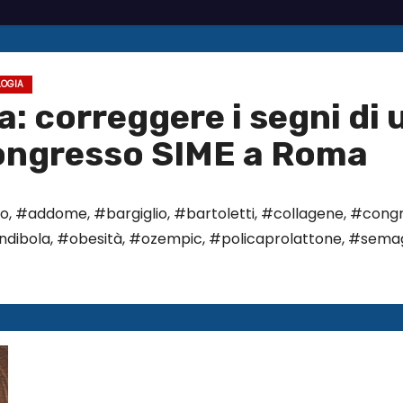
OGIA
a: correggere i segni di
ongresso SIME a Roma
co
,
#addome
,
#bargiglio
,
#bartoletti
,
#collagene
,
#congr
dibola
,
#obesità
,
#ozempic
,
#policaprolattone
,
#semag