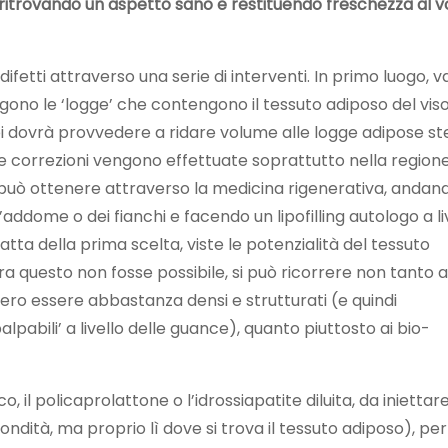
ritrovando un aspetto sano e restituendo freschezza al v
ifetti attraverso una serie di interventi. In primo luogo, 
gono le ‘logge’ che contengono il tessuto adiposo del viso,
Poi dovrà provvedere a ridare volume alle logge adipose st
 correzioni vengono effettuate soprattutto nella region
i può ottenere attraverso la medicina rigenerativa, andan
’addome o dei fianchi e facendo un lipofilling autologo a li
atta della prima scelta, viste le potenzialità del tessuto
 questo non fosse possibile, si può ricorrere non tanto a
ero essere abbastanza densi e strutturati (e quindi
alpabili’ a livello delle guance), quanto piuttosto ai bio-
o, il policaprolattone o l’idrossiapatite diluita, da iniettar
ondità, ma proprio lì dove si trova il tessuto adiposo), per