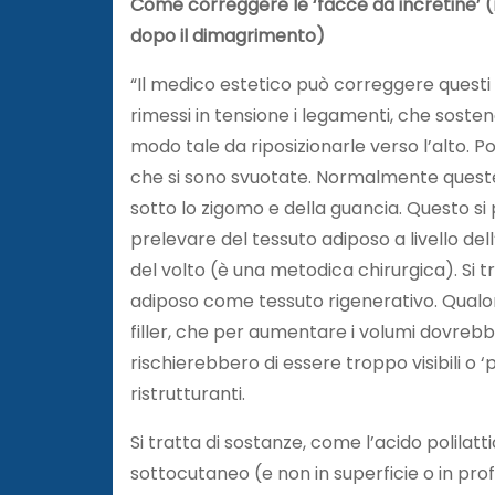
Come correggere le ‘facce da incretine’ (
dopo il dimagrimento)
“Il medico estetico può correggere questi d
rimessi in tensione i legamenti, che sosten
modo tale da riposizionarle verso l’alto. 
che si sono svuotate. Normalmente queste
sotto lo zigomo e della guancia. Questo s
prelevare del tessuto adiposo a livello dell
del volto (è una metodica chirurgica). Si tr
adiposo come tessuto rigenerativo. Qualora
filler, che per aumentare i volumi dovrebb
rischierebbero di essere troppo visibili o ‘p
ristrutturanti.
Si tratta di sostanze, come l’acido polilattic
sottocutaneo (e non in superficie o in prof