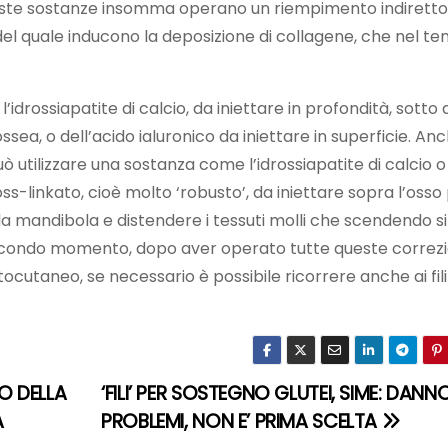
ueste sostanze insomma operano un riempimento indiretto
 del quale inducono la deposizione di collagene, che nel t
l’idrossiapatite di calcio, da iniettare in profondità, sotto 
ea, o dell’acido ialuronico da iniettare in superficie. An
ò utilizzare una sostanza come l’idrossiapatite di calcio o
oss-linkato, cioè molto ‘robusto’, da iniettare sopra l’osso
a mandibola e distendere i tessuti molli che scendendo si
 secondo momento, dopo aver operato tutte queste correzi
tocutaneo, se necessario è possibile ricorrere anche ai fil
O DELLA
‘FILI’ PER SOSTEGNO GLUTEI, SIME: DANN
A
PROBLEMI, NON E’ PRIMA SCELTA