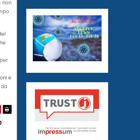
: non
empo
del
che
 per
oni e
i da
O