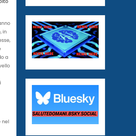
olto
vanno
 in
esse,
e
do a
vello
i
e nel