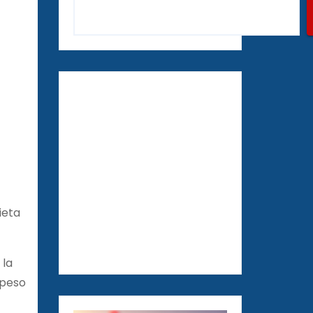
ieta
 la
l peso