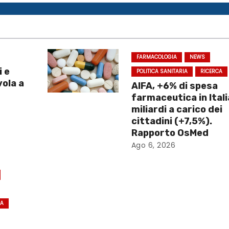
FARMACOLOGIA
NEWS
i e
POLITICA SANITARIA
RICERCA
vola a
AIFA, +6% di spesa
farmaceutica in Itali
miliardi a carico dei
cittadini (+7,5%).
Rapporto OsMed
Ago 6, 2026
CA