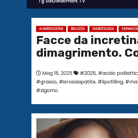
Tg Salutedomani TV
ALIMENTAZIONE
BELLEZZA
DIABETOLOGIA
FARMACOL
Facce da incretin
dimagrimento. C
Mag 18, 2025
#2025
,
#acido polilatti
#grasso
,
#isrossiapatite
,
#lipofilling
,
#man
#zigomo