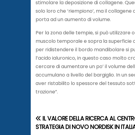
stimolare la deposizione di collagene. Q
solo loro che ‘riempiono’, ma il collagene
porta ad un aumento di volume.
Per la zona delle tempie, si può utilizzare o 
muscolo temporale e sopra la superficie oss
per ridistendere il bordo mandibolare si pu
l’acido ialuronico, in questo caso molto cr
cercare di aumentare un po’ il volume dell
accumulano a livello del bargiglio. In un
aver ristabilito lo spessore del tessuto sot
trazione”.
IL VALORE DELLA RICERCA AL CENTR
N
STRATEGIA DI NOVO NORDISK IN ITALI
a