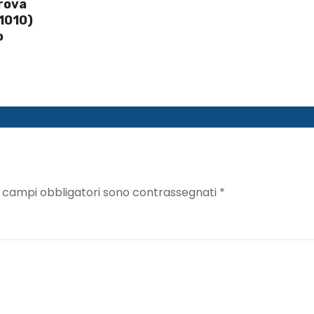
prova
1010)
o
I campi obbligatori sono contrassegnati
*