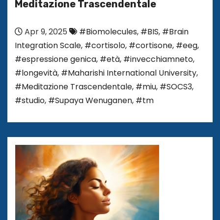
Meditazione Trascendentale
Apr 9, 2025
#Biomolecules
,
#BIS
,
#Brain
Integration Scale
,
#cortisolo
,
#cortisone
,
#eeg
,
#espressione genica
,
#età
,
#invecchiamneto
,
#longevità
,
#Maharishi International University
,
#Meditazione Trascendentale
,
#miu
,
#SOCS3
,
#studio
,
#Supaya Wenuganen
,
#tm