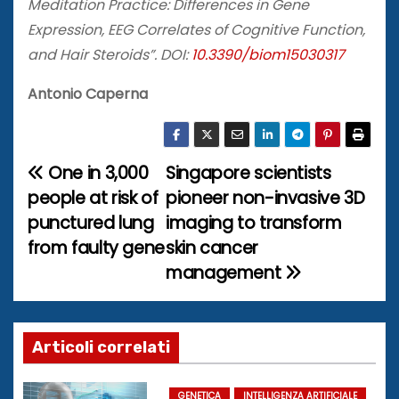
Meditation Practice: Differences in Gene
Expression, EEG Correlates of Cognitive Function,
and Hair Steroids”. DOI:
10.3390/biom15030317
Antonio Caperna
One in 3,000
Singapore scientists
N
people at risk of
pioneer non-invasive 3D
a
punctured lung
imaging to transform
from faulty gene
skin cancer
v
management
i
g
Articoli correlati
a
GENETICA
INTELLIGENZA ARTIFICIALE