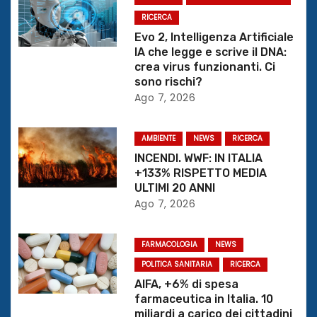
z
RICERCA
i
Evo 2, Intelligenza Artificiale
IA che legge e scrive il DNA:
o
crea virus funzionanti. Ci
sono rischi?
n
Ago 7, 2026
e
AMBIENTE
NEWS
RICERCA
a
INCENDI. WWF: IN ITALIA
+133% RISPETTO MEDIA
r
ULTIMI 20 ANNI
Ago 7, 2026
t
i
FARMACOLOGIA
NEWS
c
POLITICA SANITARIA
RICERCA
AIFA, +6% di spesa
o
farmaceutica in Italia. 10
miliardi a carico dei cittadini