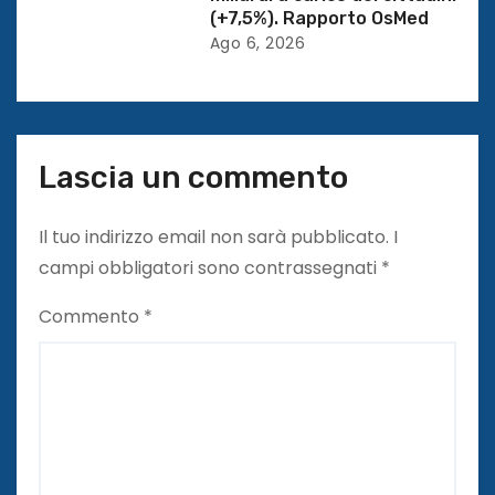
l
(+7,5%). Rapporto OsMed
Ago 6, 2026
i
Lascia un commento
Il tuo indirizzo email non sarà pubblicato.
I
campi obbligatori sono contrassegnati
*
Commento
*