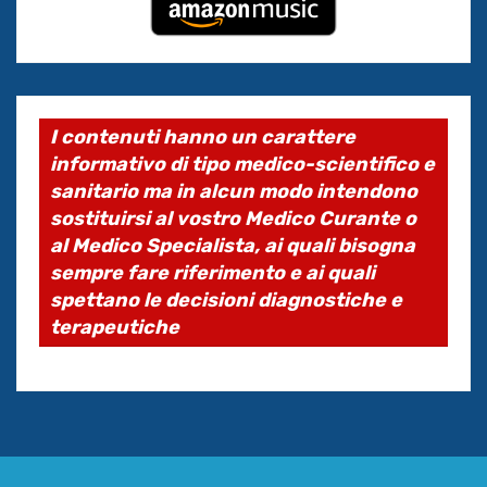
I contenuti hanno un carattere
informativo di tipo medico-scientifico e
sanitario ma in alcun modo intendono
sostituirsi al vostro Medico Curante o
al Medico Specialista, ai quali bisogna
sempre fare riferimento e ai quali
spettano le decisioni diagnostiche e
terapeutiche