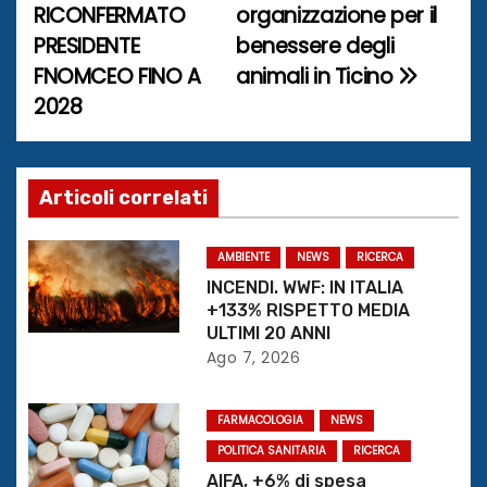
a
RICONFERMATO
organizzazione per il
PRESIDENTE
benessere degli
v
FNOMCEO FINO A
animali in Ticino
i
2028
g
a
Articoli correlati
z
AMBIENTE
NEWS
RICERCA
i
INCENDI. WWF: IN ITALIA
+133% RISPETTO MEDIA
o
ULTIMI 20 ANNI
Ago 7, 2026
n
e
FARMACOLOGIA
NEWS
POLITICA SANITARIA
RICERCA
a
AIFA, +6% di spesa