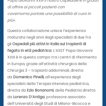
Papa Giovanni XXIII il nostro Ospedale è in grado
di offrire ai piccoli pazienti con
cavernoma portale una possibilità di cura in
più»
.
Questa collaborazione unisce l’esperienza
maturata negli anni dagli specialisti di due fra
gli
Ospedali più attivi in Italia sui trapianti di
fegato in età pediatrica
. L’ASST Papa Giovanni
XXIII è in questo campo tra i centri di riferimento
in Europa, grazie all’attività chirurgica della
Chirurgia 3 – trapianti addominali, diretta
da
Domenico Pinelli,
all’esperienza degli
specialisti della Terapia intensiva pediatrica,
diretta da
Ezio Bonanomi
, della Pediatria diretta
da
Lorenzo D’Antiga
, professore associato
dell’Università degli Studi di Milano-Bicocca e