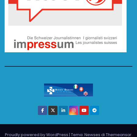
Proudly powered by WordPress
|
Tema: Newses di
Themeansar
.