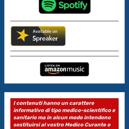
I contenuti hanno un carattere
informativo di tipo medico-scientifico e
sanitario ma in alcun modo intendono
sostituirsi al vostro Medico Curante o