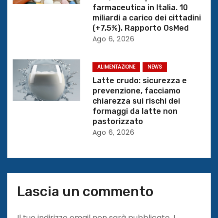
r
farmaceutica in Italia. 10
miliardi a carico dei cittadini
t
(+7,5%). Rapporto OsMed
Ago 6, 2026
i
c
ALIMENTAZIONE
NEWS
Latte crudo: sicurezza e
o
prevenzione, facciamo
chiarezza sui rischi dei
l
formaggi da latte non
pastorizzato
i
Ago 6, 2026
Lascia un commento
Il tuo indirizzo email non sarà pubblicato.
I