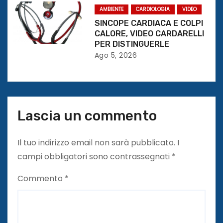
AMBIENTE
CARDIOLOGIA
VIDEO
c
SINCOPE CARDIACA E COLPI
CALORE, VIDEO CARDARELLI
o
PER DISTINGUERLE
l
Ago 5, 2026
i
Lascia un commento
Il tuo indirizzo email non sarà pubblicato.
I
campi obbligatori sono contrassegnati
*
Commento
*