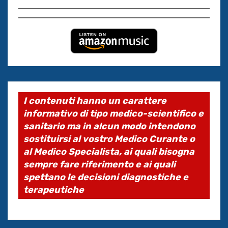
I contenuti hanno un carattere
informativo di tipo medico-scientifico e
sanitario ma in alcun modo intendono
sostituirsi al vostro Medico Curante o
al Medico Specialista, ai quali bisogna
sempre fare riferimento e ai quali
spettano le decisioni diagnostiche e
terapeutiche