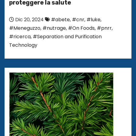
proteggere la salute
Dic 20, 2024
#abete
,
#cnr
,
#luke
,
#Meneguzzo
,
#nutrage
,
#On Foods
,
#pnrr
,
#ricerca
,
#Separation and Purification
Technology