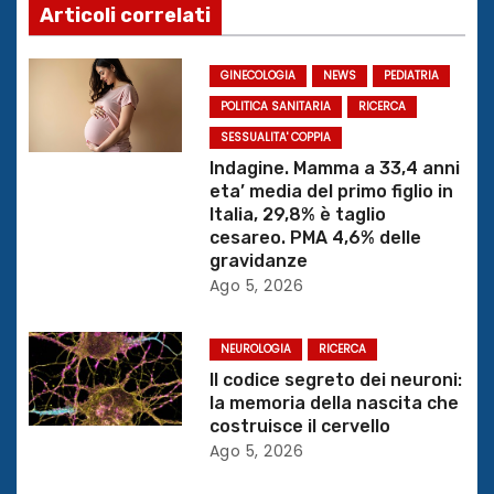
g
Articoli correlati
a
GINECOLOGIA
NEWS
PEDIATRIA
z
POLITICA SANITARIA
RICERCA
SESSUALITA' COPPIA
i
Indagine. Mamma a 33,4 anni
eta’ media del primo figlio in
o
Italia, 29,8% è taglio
cesareo. PMA 4,6% delle
n
gravidanze
Ago 5, 2026
e
a
NEUROLOGIA
RICERCA
Il codice segreto dei neuroni:
r
la memoria della nascita che
costruisce il cervello
t
Ago 5, 2026
i