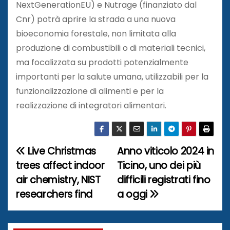
NextGenerationEU) e Nutrage (finanziato dal
Cnr) potrà aprire la strada a una nuova
bioeconomia forestale, non limitata alla
produzione di combustibili o di materiali tecnici,
ma focalizzata su prodotti potenzialmente
importanti per la salute umana, utilizzabili per la
funzionalizzazione di alimenti e per la
realizzazione di integratori alimentari.
Live Christmas
Anno viticolo 2024 in
N
trees affect indoor
Ticino, uno dei più
a
air chemistry, NIST
difficili registrati fino
researchers find
a oggi
v
i