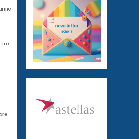
ranno
stro
are