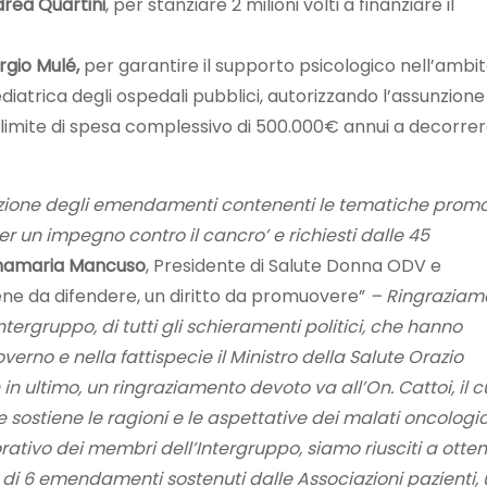
rea Quartini
, per stanziare 2 milioni volti a finanziare il
rgio Mulé,
per garantire il supporto psicologico nell’ambi
atrica degli ospedali pubblici, autorizzando l’assunzione 
limite di spesa complessivo di 500.000€ annui a decorrer
azione degli emendamenti contenenti le tematiche prom
r un impegno contro il cancro’ e richiesti dalle 45
namaria Mancuso
, Presidente di Salute Donna ODV e
ene da difendere, un diritto da promuovere”
– Ringraziam
Intergruppo, di tutti gli schieramenti politici, che hanno
rno e nella fattispecie il Ministro della Salute Orazio
 in ultimo, un ringraziamento devoto va all’On. Cattoi, il c
sostiene le ragioni e le aspettative dei malati oncologic
rativo dei membri dell’Intergruppo, siamo riusciti a otte
ne di 6 emendamenti sostenuti dalle Associazioni pazienti,