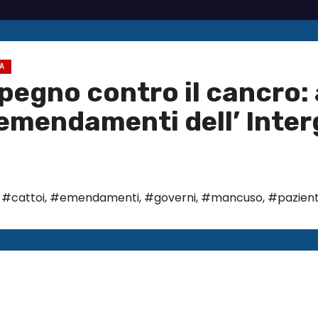
IA
pegno contro il cancro: 
 emendamenti dell’ Inte
,
#cattoi
,
#emendamenti
,
#governi
,
#mancuso
,
#pazient