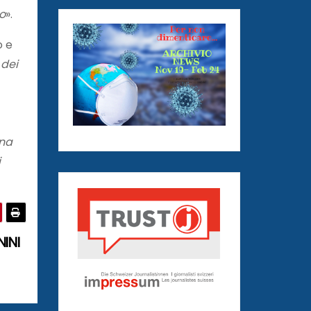
po
».
o e
 dei
una
i
INI