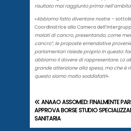
risultato mai raggiunto prima nell’ambito 
«
Abbiamo fatto diventare nostre –
sottoli
Coordinatrice alla Camera dell’Intergrup
malati di cancro, presentando, come memb
cancro”, le proposte emendative provenient
parlamentari risiede proprio in questo: fare
abbiamo il dovere di rappresentare. Lo ab
grande attenzione alla spesa, ma che è riu
questo siamo molto soddisfatti
».
ANAAO ASSOMED: FINALMENTE PA
N
APPROVA BORSE STUDIO SPECIALIZZA
a
SANITARIA
v