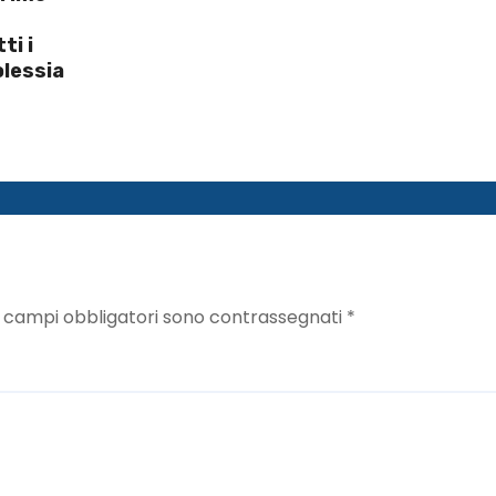
ti i
olessia
I campi obbligatori sono contrassegnati
*