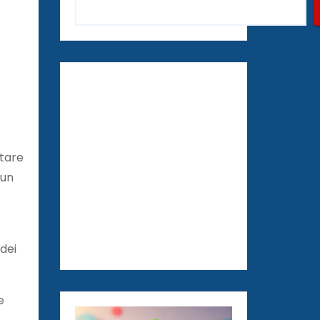
ntare
 un
 dei
e