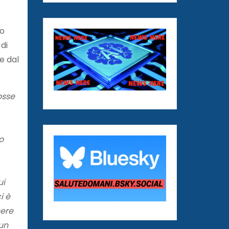
to
di
e dal
osse
o
ui
i è
nere
 un