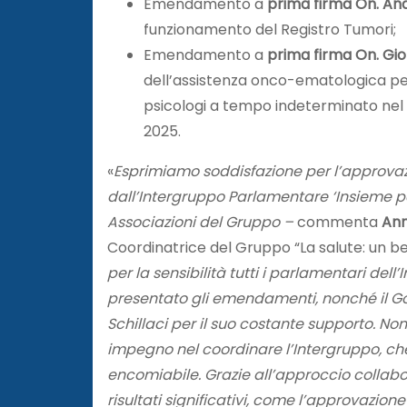
Emendamento a
prima firma On. And
funzionamento del Registro Tumori;
Emendamento a
prima firma On. Gio
dell’assistenza onco-ematologica pedi
psicologi a tempo indeterminato nel 
2025.
«
Esprimiamo soddisfazione per l’approv
dall’Intergruppo Parlamentare ‘Insieme pe
Associazioni del Gruppo –
commenta
An
Coordinatrice del Gruppo “La salute: un b
per la sensibilità tutti i parlamentari dell’
presentato gli emendamenti, nonché il Gove
Schillaci per il suo costante supporto. Non
impegno nel coordinare l’Intergruppo, che 
encomiabile. Grazie all’approccio collabo
risultati significativi, come l’approvazio