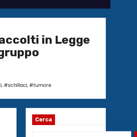
accolti in Legge
rgruppo
i
,
#schillaci
,
#tumore
Cerca