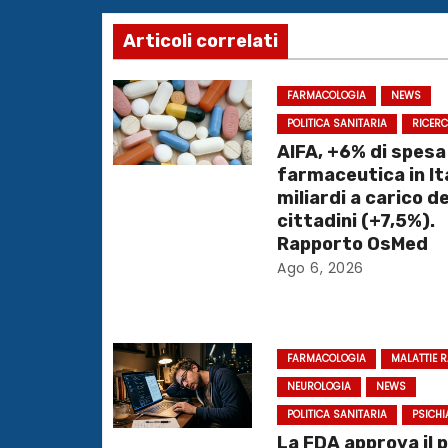
i
Articoli correlati
g
FARMACOLOGIA
NEWS
a
POLITICA SANITARIA
RICER
AIFA, +6% di spesa
z
farmaceutica in Ita
i
miliardi a carico de
cittadini (+7,5%).
o
Rapporto OsMed
Ago 6, 2026
n
e
FARMACOLOGIA
MALATTIE 
a
NEUROLOGIA
NEWS
r
POLITICA SANITARIA
PSICHI
La FDA approva il 