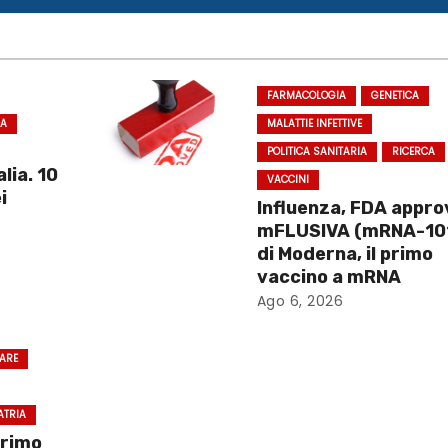
FARMACOLOGIA
GENETICA
CA
MALATTIE INFETTIVE
POLITICA SANITARIA
RICERCA
lia. 10
VACCINI
i
Influenza, FDA appro
mFLUSIVA (mRNA-10
di Moderna, il primo
vaccino a mRNA
Ago 6, 2026
RARE
ATRIA
primo