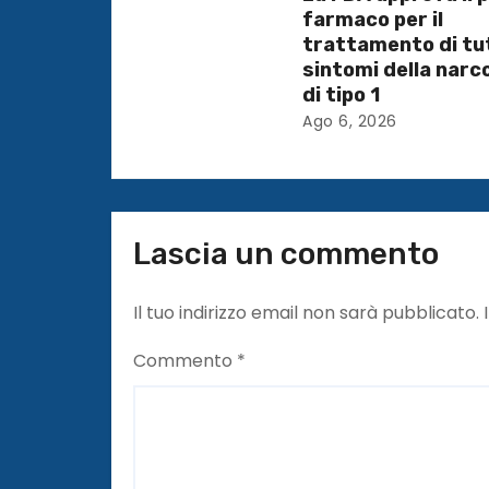
t
farmaco per il
i
trattamento di tut
sintomi della narc
c
di tipo 1
Ago 6, 2026
o
l
i
Lascia un commento
Il tuo indirizzo email non sarà pubblicato.
Commento
*