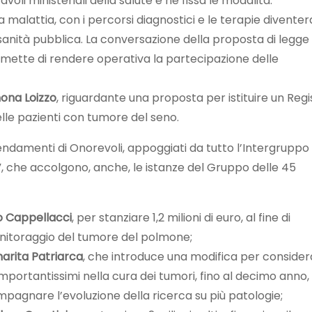
tavoli ministeriali della salute e ne fissa le modalità.
a malattia, con i percorsi diagnostici e le terapie divente
 sanità pubblica. La conversazione della proposta di legge
mette di rendere operativa la partecipazione delle
ona Loizzo
, riguardante una proposta per istituire un Regi
elle pazienti con tumore del seno.
endamenti di Onorevoli, appoggiati da tutto l’Intergruppo
, che accolgono, anche, le istanze del Gruppo delle 45
o Cappellacci
, per stanziare 1,2 milioni di euro, al fine di
nitoraggio del tumore del polmone;
arita Patriarca
, che introduce una modifica per consider
i importantissimi nella cura dei tumori, fino al decimo anno,
agnare l’evoluzione della ricerca su più patologie;