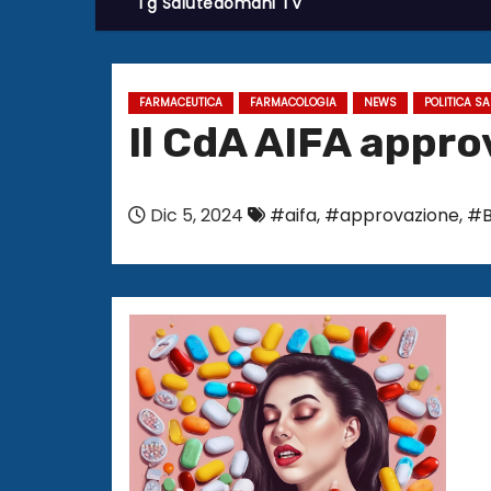
Tg Salutedomani TV
FARMACEUTICA
FARMACOLOGIA
NEWS
POLITICA S
Il CdA AIFA appro
Dic 5, 2024
#aifa
,
#approvazione
,
#B