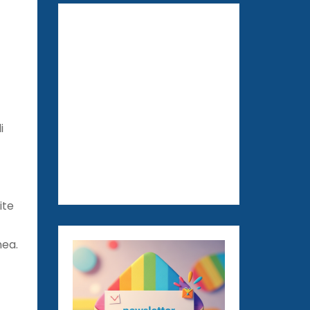
i
ite
nea.