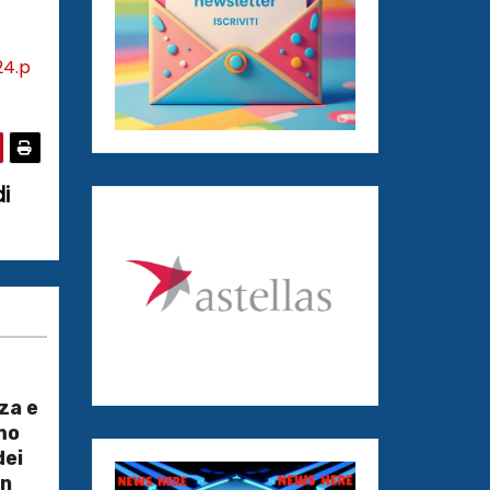
24.p
i
za e
mo
dei
on