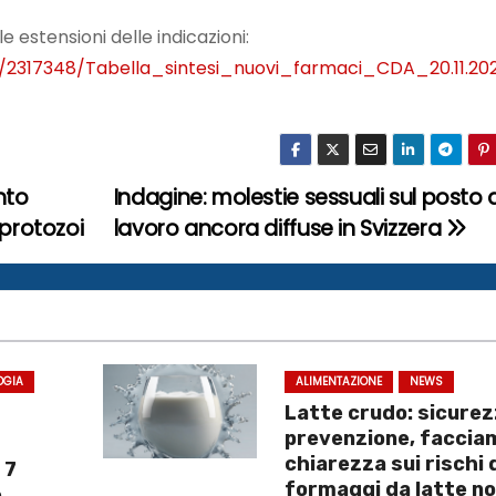
e estensioni delle indicazioni:
2/2317348/Tabella_sintesi_nuovi_farmaci_CDA_20.11.20
nto
Indagine: molestie sessuali sul posto d
 protozoi
lavoro ancora diffuse in Svizzera
OGIA
ALIMENTAZIONE
NEWS
Latte crudo: sicurez
prevenzione, faccia
chiarezza sui rischi 
 7
formaggi da latte n
e