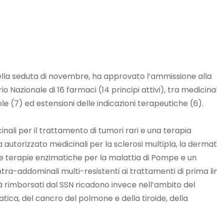
 nella seduta di novembre, ha approvato l’ammissione alla
o Nazionale di 16 farmaci (14 principi attivi), tra medicinal
e (7) ed estensioni delle indicazioni terapeutiche (6).
inali per il trattamento di tumori rari e una terapia
autorizzato medicinali per la sclerosi multipla, la dermat
due terapie enzimatiche per la malattia di Pompe e un
intra-addominali multi-resistenti ai trattamenti di prima li
ià rimborsati dal SSN ricadono invece nell’ambito del
tica, del cancro del polmone e della tiroide, della