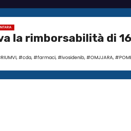
ANITARIA
va la rimborsabilità di 1
RIUMVI
,
#cda
,
#farmaci
,
#ivosidenib
,
#OMJJARA
,
#POMBI