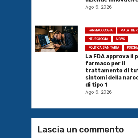
i
Ago 6, 2026
o
FARMACOLOGIA
MALATTIE 
n
NEUROLOGIA
NEWS
e
POLITICA SANITARIA
PSICHI
La FDA approva il 
a
farmaco per il
trattamento di tut
r
sintomi della narc
di tipo 1
t
Ago 6, 2026
i
c
o
Lascia un commento