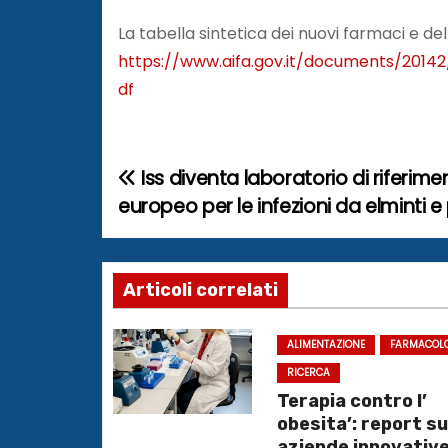
La tabella sintetica dei nuovi farmaci e dell
https://www.aifa.gov.it/documents/2014
df
Iss diventa laboratorio di riferime
N
europeo per le infezioni da elminti e
a
v
Articoli correlati
i
g
ALIMENTAZIONE
FARMACOL
RICERCA
a
Terapia contro l’
obesita’: report su
z
aziende innovativ