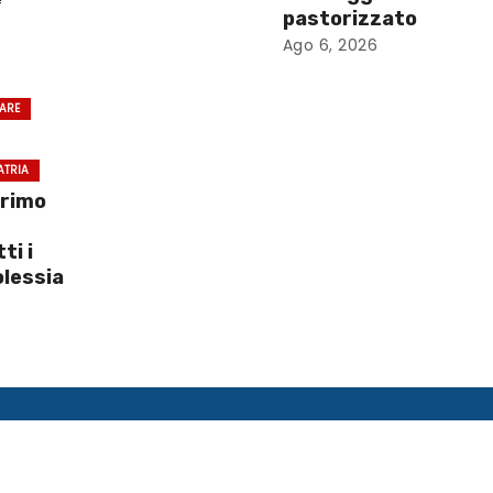
pastorizzato
Ago 6, 2026
RARE
ATRIA
primo
ti i
olessia