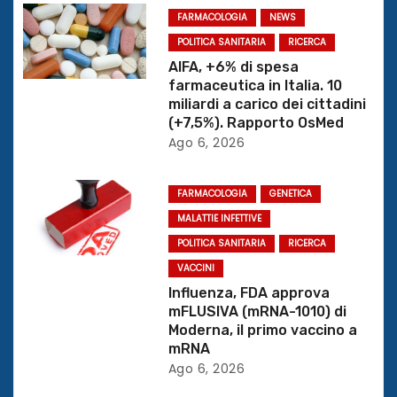
r
FARMACOLOGIA
NEWS
t
POLITICA SANITARIA
RICERCA
AIFA, +6% di spesa
i
farmaceutica in Italia. 10
miliardi a carico dei cittadini
c
(+7,5%). Rapporto OsMed
Ago 6, 2026
o
l
FARMACOLOGIA
GENETICA
MALATTIE INFETTIVE
i
POLITICA SANITARIA
RICERCA
VACCINI
Influenza, FDA approva
mFLUSIVA (mRNA-1010) di
Moderna, il primo vaccino a
mRNA
Ago 6, 2026