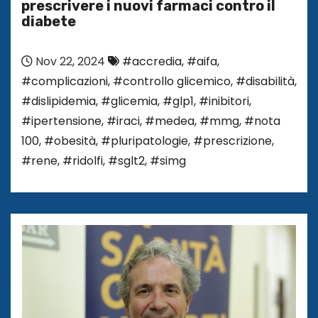
prescrivere i nuovi farmaci contro il
diabete
Nov 22, 2024
#accredia
,
#aifa
,
#complicazioni
,
#controllo glicemico
,
#disabilità
,
#dislipidemia
,
#glicemia
,
#glp1
,
#inibitori
,
#ipertensione
,
#iraci
,
#medea
,
#mmg
,
#nota
100
,
#obesità
,
#pluripatologie
,
#prescrizione
,
#rene
,
#ridolfi
,
#sglt2
,
#simg