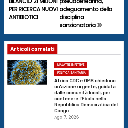
BILANCIO 21 MILIONI
pseudoefedrina,
PER RICERCA NUOVI
adeguamento della
v
ANTIBIOTICI
disciplina
i
sanzionatoria
g
a
Articoli correlati
z
MALATTIE INFETTIVE
i
POLITICA SANITARIA
o
Africa CDC e OMS chiedono
un’azione urgente, guidata
n
dalle comunità locali, per
contenere l’Ebola nella
e
Repubblica Democratica del
Congo
a
Ago 7, 2026