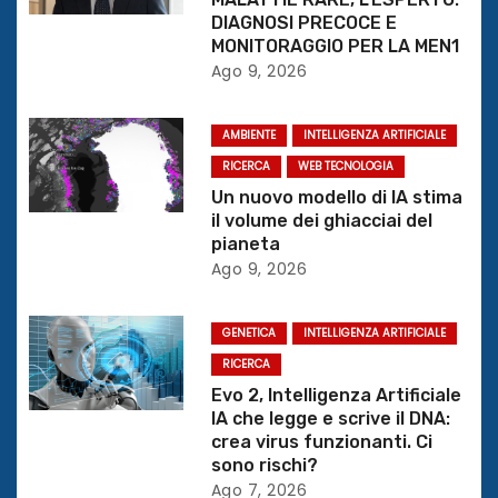
o
DIAGNOSI PRECOCE E
n
MONITORAGGIO PER LA MEN1
Ago 9, 2026
e
AMBIENTE
INTELLIGENZA ARTIFICIALE
a
RICERCA
WEB TECNOLOGIA
r
Un nuovo modello di IA stima
il volume dei ghiacciai del
t
pianeta
Ago 9, 2026
i
c
GENETICA
INTELLIGENZA ARTIFICIALE
RICERCA
o
Evo 2, Intelligenza Artificiale
IA che legge e scrive il DNA:
l
crea virus funzionanti. Ci
sono rischi?
i
Ago 7, 2026