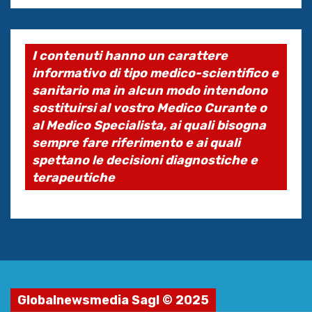
I contenuti hanno un carattere
informativo di tipo medico-scientifico e
sanitario ma in alcun modo intendono
sostituirsi al vostro Medico Curante o
al Medico Specialista, ai quali bisogna
sempre fare riferimento e ai quali
spettano le decisioni diagnostiche e
terapeutiche
Globalnewsmedia Sagl © 2025