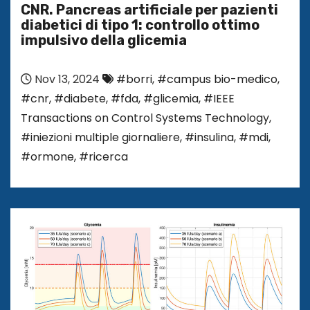
CNR. Pancreas artificiale per pazienti
diabetici di tipo 1: controllo ottimo
impulsivo della glicemia
Nov 13, 2024
#borri
,
#campus bio-medico
,
#cnr
,
#diabete
,
#fda
,
#glicemia
,
#IEEE
Transactions on Control Systems Technology
,
#iniezioni multiple giornaliere
,
#insulina
,
#mdi
,
#ormone
,
#ricerca