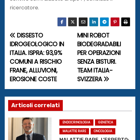
ricercatore.
DISSESTO
MINI ROBOT
N
IDROGEOLOGICO IN
BIODEGRADABILI
a
ITALIA. ISPRA: 93,9%
PER OPERAZIONI
COMUNI A RISCHIO
SENZA BISTURI.
v
FRANE, ALLUVIONI,
TEAM ITALIA-
i
EROSIONE COSTE
SVIZZERA
g
a
Articoli correlati
z
ENDOCRINOLOGIA
GENETICA
i
MALATTIE RARE
ONCOLOGIA
MALATTIE RARE, L’ESPERTO: