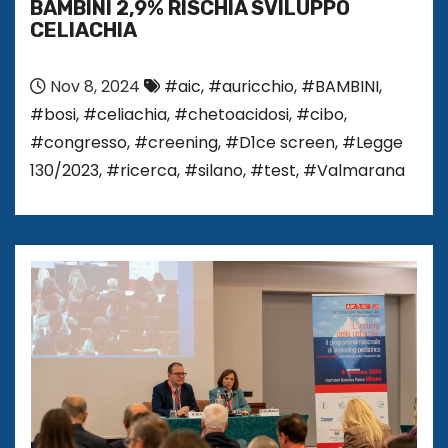
BAMBINI 2,9% RISCHIA SVILUPPO
CELIACHIA
Nov 8, 2024
#aic
,
#auricchio
,
#BAMBINI
,
#bosi
,
#celiachia
,
#chetoacidosi
,
#cibo
,
#congresso
,
#creening
,
#D1ce screen
,
#Legge
130/2023
,
#ricerca
,
#silano
,
#test
,
#Valmarana