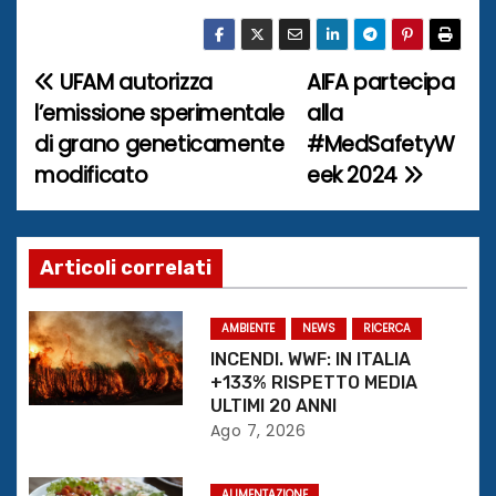
UFAM autorizza
AIFA partecipa
N
l’emissione sperimentale
alla
a
di grano geneticamente
#MedSafetyW
modificato
eek 2024
v
i
g
Articoli correlati
a
AMBIENTE
NEWS
RICERCA
z
INCENDI. WWF: IN ITALIA
+133% RISPETTO MEDIA
i
ULTIMI 20 ANNI
Ago 7, 2026
o
ALIMENTAZIONE