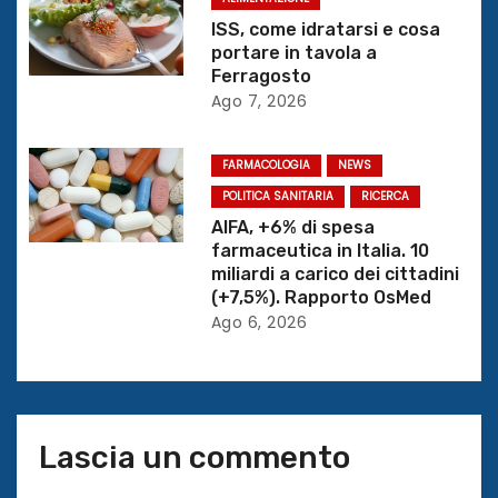
n
ISS, come idratarsi e cosa
e
portare in tavola a
Ferragosto
a
Ago 7, 2026
r
FARMACOLOGIA
NEWS
t
POLITICA SANITARIA
RICERCA
AIFA, +6% di spesa
i
farmaceutica in Italia. 10
miliardi a carico dei cittadini
c
(+7,5%). Rapporto OsMed
Ago 6, 2026
o
l
i
Lascia un commento