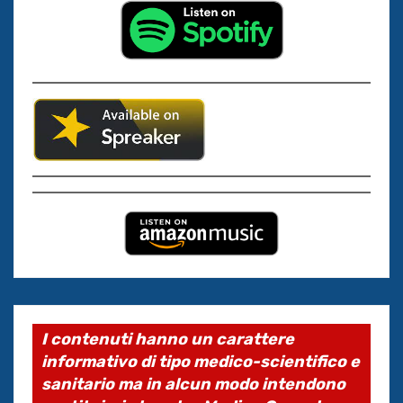
I contenuti hanno un carattere
informativo di tipo medico-scientifico e
sanitario ma in alcun modo intendono