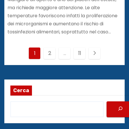
ma richiede maggiore attenzione. Le alte
temperature favoriscono infatti la proliferazione
dei microrganismi e aumentano il rischio di
tossinfezioni alimentari, soprattutto nel caso…
P
1
2
…
11
a
g
i
Cerca
n
a
z