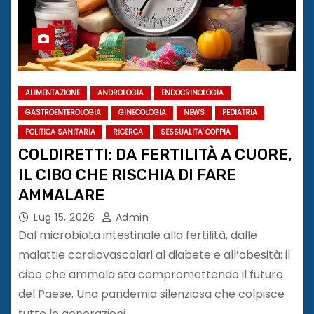
ALIMENTAZIONE
ANDROLOGIA
ENDOCRINOLOGIA
GASTROENTEROLOGIA
GINECOLOGIA
NEWS
PEDIATRIA
POLITICA SANITARIA
RICERCA
SESSUALITA' COPPIA
COLDIRETTI: DA FERTILITÀ A CUORE,
IL CIBO CHE RISCHIA DI FARE
AMMALARE
Lug 15, 2026
Admin
Dal microbiota intestinale alla fertilità, dalle
malattie cardiovascolari al diabete e all’obesità: il
cibo che ammala sta compromettendo il futuro
del Paese. Una pandemia silenziosa che colpisce
tutte le generazioni…