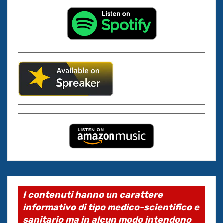
I contenuti hanno un carattere
informativo di tipo medico-scientifico e
sanitario ma in alcun modo intendono