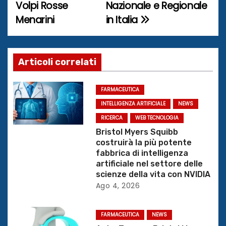
Volpi Rosse
Nazionale e Regionale
v
Menarini
in Italia
i
g
Articoli correlati
a
z
FARMACEUTICA
INTELLIGENZA ARTIFICIALE
NEWS
i
RICERCA
WEB TECNOLOGIA
o
Bristol Myers Squibb
costruirà la più potente
n
fabbrica di intelligenza
artificiale nel settore delle
e
scienze della vita con NVIDIA
Ago 4, 2026
a
FARMACEUTICA
NEWS
r