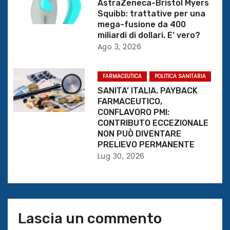
AstraZeneca-Bristol Myers
t
Squibb: trattative per una
mega-fusione da 400
i
miliardi di dollari. E’ vero?
Ago 3, 2026
c
o
FARMACEUTICA
POLITICA SANITARIA
SANITA’ ITALIA. PAYBACK
l
FARMACEUTICO,
CONFLAVORO PMI:
i
CONTRIBUTO ECCEZIONALE
NON PUÒ DIVENTARE
PRELIEVO PERMANENTE
Lug 30, 2026
Lascia un commento