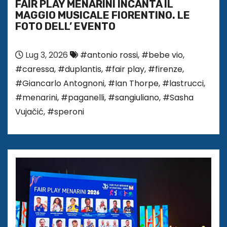
FAIR PLAY MENARINI INCANTA IL
MAGGIO MUSICALE FIORENTINO. LE
FOTO DELL’ EVENTO
Lug 3, 2026
#antonio rossi
,
#bebe vio
,
#caressa
,
#duplantis
,
#fair play
,
#firenze
,
#Giancarlo Antognoni
,
#Ian Thorpe
,
#lastrucci
,
#menarini
,
#paganelli
,
#sangiuliano
,
#Sasha
Vujačić
,
#speroni