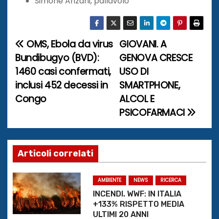
Simone Anzani, pallavolo
OMS, Ebola da virus
GIOVANI. A
N
Bundibugyo (BVD):
GENOVA CRESCE
a
1460 casi confermati,
USO DI
inclusi 452 decessi in
SMARTPHONE,
v
Congo
ALCOL E
i
PSICOFARMACI
g
a
Articoli correlati
z
AMBIENTE
NEWS
RICERCA
i
INCENDI. WWF: IN ITALIA
+133% RISPETTO MEDIA
o
ULTIMI 20 ANNI