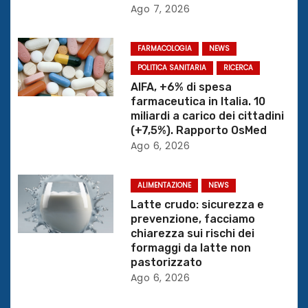
Ago 7, 2026
n
e
FARMACOLOGIA
NEWS
POLITICA SANITARIA
RICERCA
a
AIFA, +6% di spesa
r
farmaceutica in Italia. 10
miliardi a carico dei cittadini
t
(+7,5%). Rapporto OsMed
Ago 6, 2026
i
c
ALIMENTAZIONE
NEWS
Latte crudo: sicurezza e
o
prevenzione, facciamo
chiarezza sui rischi dei
l
formaggi da latte non
pastorizzato
i
Ago 6, 2026