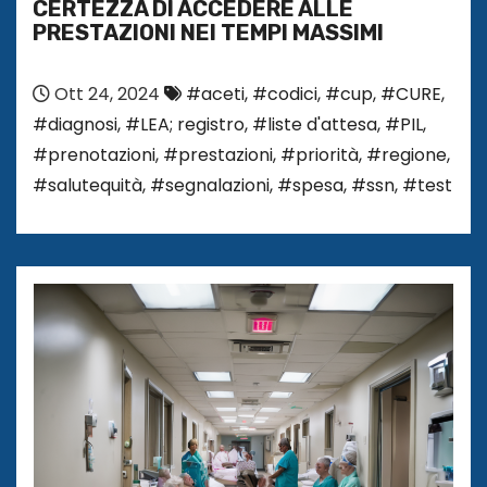
CERTEZZA DI ACCEDERE ALLE
PRESTAZIONI NEI TEMPI MASSIMI
Ott 24, 2024
#aceti
,
#codici
,
#cup
,
#CURE
,
#diagnosi
,
#LEA; registro
,
#liste d'attesa
,
#PIL
,
#prenotazioni
,
#prestazioni
,
#priorità
,
#regione
,
#salutequità
,
#segnalazioni
,
#spesa
,
#ssn
,
#test