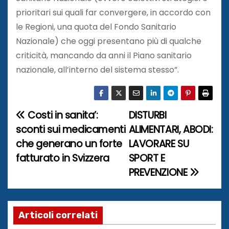
prioritari sui quali far convergere, in accordo con
le Regioni, una quota del Fondo Sanitario
Nazionale) che oggi presentano più di qualche
criticità, mancando da anni il Piano sanitario
nazionale, all’interno del sistema stesso”.
Costi in sanita’:
DISTURBI
N
sconti sui medicamenti
ALIMENTARI, ABODI:
a
che generano un forte
LAVORARE SU
fatturato in Svizzera
SPORT E
v
PREVENZIONE
i
g
Articoli correlati
a