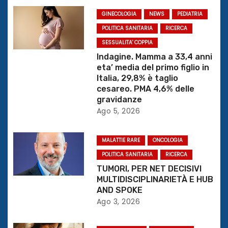
z
GINECOLOGIA
NEWS
PEDIATRIA
POLITICA SANITARIA
RICERCA
i
SESSUALITA' COPPIA
o
Indagine. Mamma a 33,4 anni
eta’ media del primo figlio in
n
Italia, 29,8% è taglio
cesareo. PMA 4,6% delle
e
gravidanze
Ago 5, 2026
a
MALATTIE RARE
ONCOLOGIA
r
POLITICA SANITARIA
RICERCA
t
TUMORI, PER NET DECISIVI
MULTIDISCIPLINARIETÀ E HUB
i
AND SPOKE
Ago 3, 2026
c