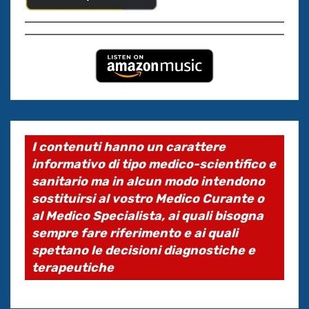
I contenuti hanno un carattere
informativo di tipo medico-scientifico e
sanitario ma in alcun modo intendono
sostituirsi al vostro Medico Curante o
al Medico Specialista, ai quali bisogna
sempre fare riferimento e ai quali
spettano le decisioni diagnostiche e
terapeutiche