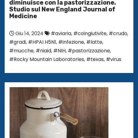
diminuisce con la pastorizzazione.
Studio sul New England Journal of
Medicine
Giu 14, 2024
#aviaria
,
#coingiutivite
,
#crudo
,
#gradi
,
#HPAI H5N1
,
#infezione
,
#latte
,
#mucche
,
#niaid
,
#NIH
,
#pastorizzazione
,
#Rocky Mountain Laboratories
,
#texas
,
#virus