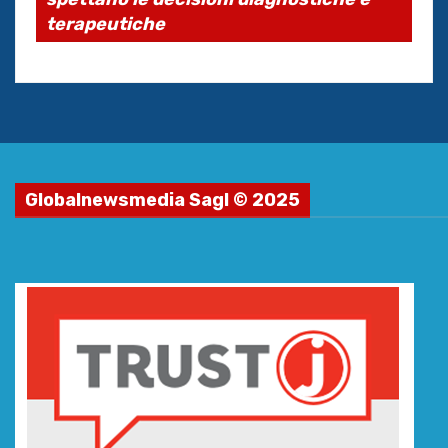
terapeutiche
Globalnewsmedia Sagl © 2025