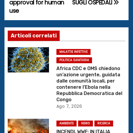
approval for human
SUGLI OSPEDALI
v
use
i
g
Articoli correlati
a
z
MALATTIE INFETTIVE
POLITICA SANITARIA
i
Africa CDC e OMS chiedono
un’azione urgente, guidata
o
dalle comunità locali, per
contenere l’Ebola nella
n
Repubblica Democratica del
Congo
e
Ago 7, 2026
a
AMBIENTE
NEWS
RICERCA
r
INCENDI. WWF: IN ITALIA