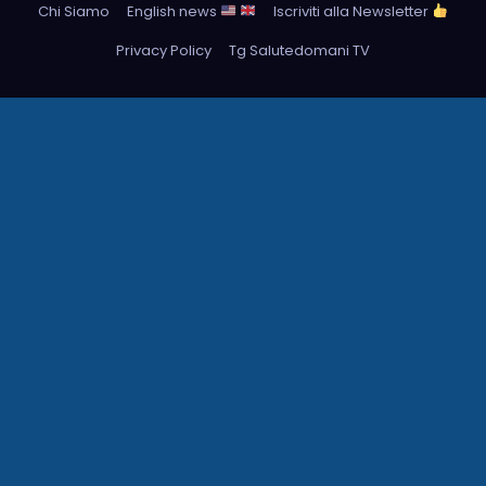
Chi Siamo
English news
Iscriviti alla Newsletter
Privacy Policy
Tg Salutedomani TV