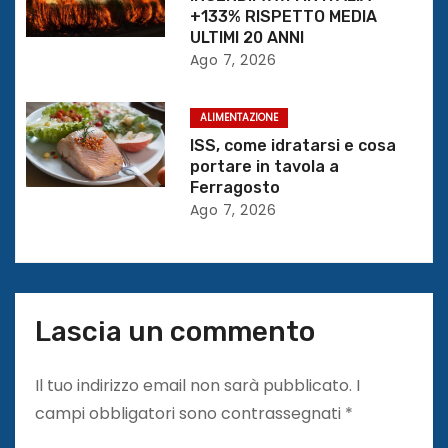
+133% RISPETTO MEDIA
t
ULTIMI 20 ANNI
Ago 7, 2026
i
c
ALIMENTAZIONE
ISS, come idratarsi e cosa
o
portare in tavola a
Ferragosto
l
Ago 7, 2026
i
Lascia un commento
Il tuo indirizzo email non sarà pubblicato.
I
campi obbligatori sono contrassegnati
*