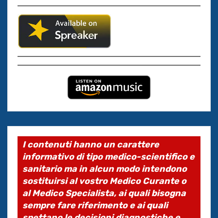
I contenuti hanno un carattere
informativo di tipo medico-scientifico e
sanitario ma in alcun modo intendono
sostituirsi al vostro Medico Curante o
al Medico Specialista, ai quali bisogna
sempre fare riferimento e ai quali
spettano le decisioni diagnostiche e