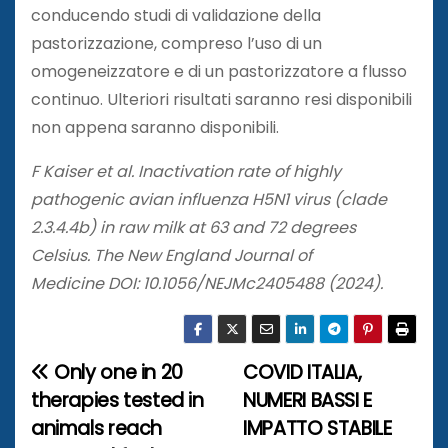
conducendo studi di validazione della
pastorizzazione, compreso l’uso di un
omogeneizzatore e di un pastorizzatore a flusso
continuo. Ulteriori risultati saranno resi disponibili
non appena saranno disponibili.
F Kaiser et al. Inactivation rate of highly
pathogenic avian influenza H5N1 virus (clade
2.3.4.4b) in raw milk at 63 and 72 degrees
Celsius. The New England Journal of
Medicine DOI: 10.1056/NEJMc2405488 (2024).
Only one in 20
COVID ITALIA,
N
therapies tested in
NUMERI BASSI E
a
animals reach
IMPATTO STABILE