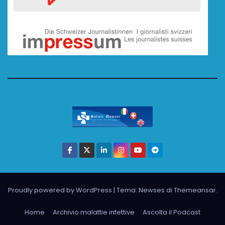
Proudly powered by WordPress
|
Tema: Newses di
Themeansar
.
Home
Archivio malattie infettive
Ascolta il Podcast