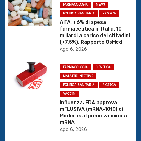
t
FARMACOLOGIA
NEWS
POLITICA SANITARIA
RICERCA
i
AIFA, +6% di spesa
farmaceutica in Italia. 10
c
miliardi a carico dei cittadini
(+7,5%). Rapporto OsMed
o
Ago 6, 2026
l
FARMACOLOGIA
GENETICA
i
MALATTIE INFETTIVE
POLITICA SANITARIA
RICERCA
VACCINI
Influenza, FDA approva
mFLUSIVA (mRNA-1010) di
Moderna, il primo vaccino a
mRNA
Ago 6, 2026