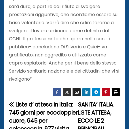
sarà dura, a partire dal rifiuto di svolgere
prestazioni aggiuntive, che ricordiamo essere su
base volontaria. Vorrà dire che ci limiteremo a
svolgere il lavoro ordinario come definito dal
CCNL. Il professionista che opera nella sanità
pubblica- concludono Di Silverio e Quici- va
gratificato, non aggredito o utilizzato come
capro espiatorio. Anche per il bene dello stesso
Servizio sanitario nazionale e dei cittadini che vi si
rivolgono”.
Liste d’ attesa in Italia:
SANITA’ ITALIA.
N
745 giorni per ecodoppler
LISTE ATTESA,
a
cuore, 645 per
ECCO LE 2
colonscopia, 677 visita
PRINCIPALI