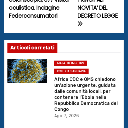
v
oculistica. Indagine
NOVITA’ DEL
i
Federconsumatori
DECRETO LEGGE
g
a
z
Articoli correlati
i
MALATTIE INFETTIVE
o
POLITICA SANITARIA
Africa CDC e OMS chiedono
n
un’azione urgente, guidata
dalle comunità locali, per
e
contenere l’Ebola nella
Repubblica Democratica del
a
Congo
Ago 7, 2026
r