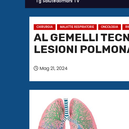
Tg Salutedomani TV
CHIRURGIA
MALATTIE RESPIRATORIE
ONCOLOGIA
RI
AL GEMELLI TEC
LESIONI POLMON
Mag 21, 2024