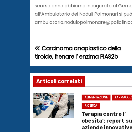
scorso anno abbiamo inaugurato al Gemell
all’Ambulatorio dei Noduli Polmonari si può
ambulatorio.nodulopolmonare@policlinico
Carcinoma anaplastico della
N
tiroide, frenare l’ enzima PIAS2b
a
v
Articoli correlati
i
g
ALIMENTAZIONE
FARMACOL
RICERCA
a
Terapia contro l’
obesita’: report su
z
aziende innovativ