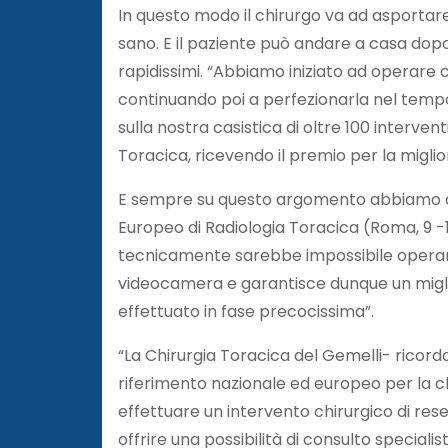
In questo modo il chirurgo va ad asportar
sano. E il paziente può andare a casa dop
rapidissimi. “Abbiamo iniziato ad operare
continuando poi a perfezionarla nel tem
sulla nostra casistica di oltre 100 interven
Toracica, ricevendo il premio per la miglio
E sempre su questo argomento abbiamo a
Europeo di Radiologia Toracica (Roma, 9 -
tecnicamente sarebbe impossibile operare i
videocamera e garantisce dunque un miglior
effettuato in fase precocissima”.
“La Chirurgia Toracica del Gemelli- ricor
riferimento nazionale ed europeo per la ch
effettuare un intervento chirurgico di re
offrire una possibilità di consulto speciali