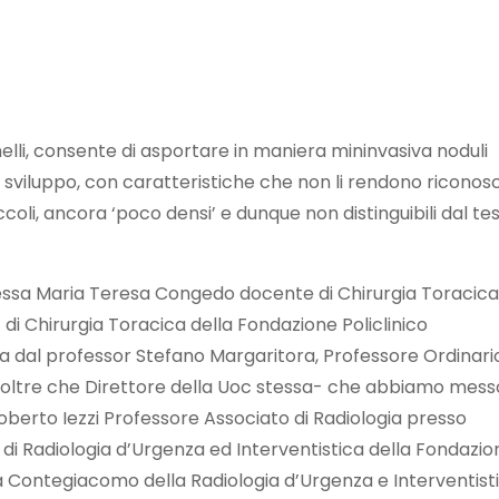
li, consente di asportare in maniera mininvasiva noduli
 sviluppo, con caratteristiche che non li rendono riconosci
ccoli, ancora ‘poco densi’ e dunque non distinguibili dal te
oressa Maria Teresa Congedo docente di Chirurgia Toracica
 di Chirurgia Toracica della Fondazione Policlinico
tta dal professor Stefano Margaritora, Professore Ordinario
ca oltre che Direttore della Uoc stessa- che abbiamo mess
Roberto Iezzi Professore Associato di Radiologia presso
c di Radiologia d’Urgenza ed Interventistica della Fondazio
ea Contegiacomo della Radiologia d’Urgenza e Interventist