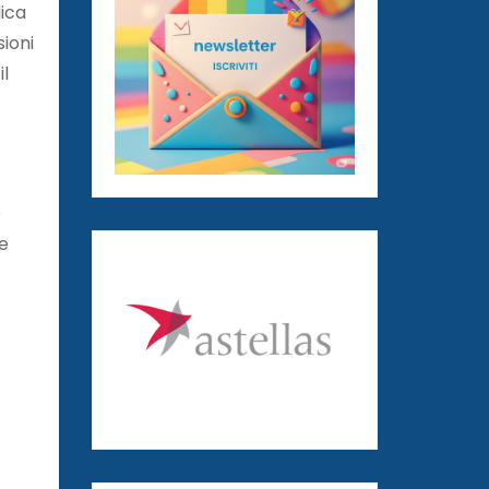
lica
sioni
il
o
re