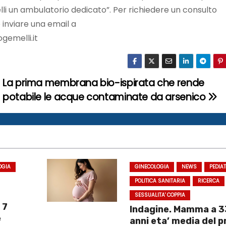
i un ambulatorio dedicato”. Per richiedere un consulto
 inviare una email a
gemelli.it
La prima membrana bio-ispirata che rende
potabile le acque contaminate da arsenico
OGIA
GINECOLOGIA
NEWS
PEDIA
POLITICA SANITARIA
RICERCA
SESSUALITA' COPPIA
 7
Indagine. Mamma a 3
e
anni eta’ media del 