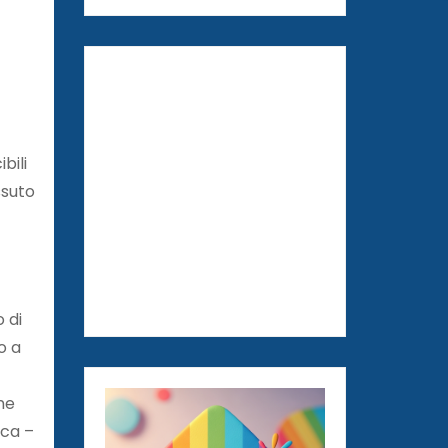
bili
ssuto
 di
o a
ne
ica –