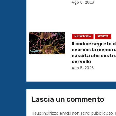
i
Ago 6, 2026
o
n
e
NEUROLOGIA
RICERCA
Il codice segreto d
a
neuroni: la memori
nascita che costru
r
cervello
t
Ago 5, 2026
i
c
Lascia un commento
o
l
Il tuo indirizzo email non sarà pubblicato.