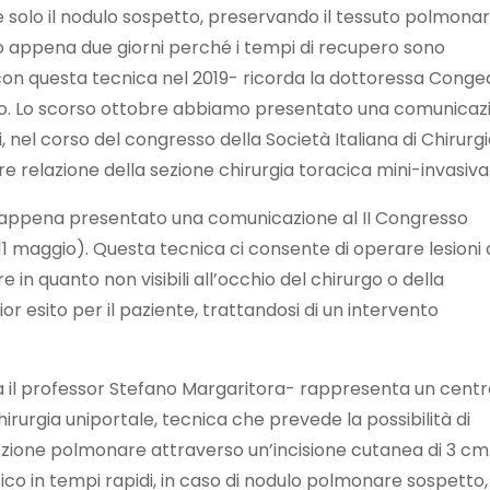
e solo il nodulo sospetto, preservando il tessuto polmona
o appena due giorni perché i tempi di recupero sono
 con questa tecnica nel 2019- ricorda la dottoressa Cong
po. Lo scorso ottobre abbiamo presentato una comunicaz
ti, nel corso del congresso della Società Italiana di Chirurg
re relazione della sezione chirurgia toracica mini-invasiva
ppena presentato una comunicazione al II Congresso
11 maggio). Questa tecnica ci consente di operare lesioni
n quanto non visibili all’occhio del chirurgo o della
 esito per il paziente, trattandosi di un intervento
da il professor Stefano Margaritora- rappresenta un centr
irurgia uniportale, tecnica che prevede la possibilità di
sezione polmonare attraverso un’incisione cutanea di 3 cm
stico in tempi rapidi, in caso di nodulo polmonare sospetto,