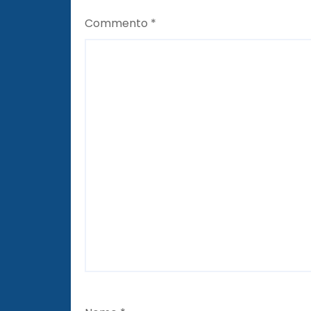
i
Commento
*