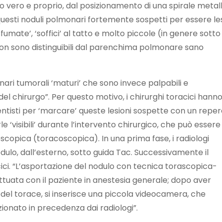
o vero e proprio, dal posizionamento di una spirale metal
 questi noduli polmonari fortemente sospetti per essere le
 ‘sfumate’, ‘soffici’ al tatto e molto piccole (in genere sotto 
non sono distinguibili dal parenchima polmonare sano
nari tumorali ‘maturi’ che sono invece palpabili e
el chirurgo”. Per questo motivo, i chirurghi toracici hann
ventisti per ‘marcare’ queste lesioni sospette con un repe
e ‘visibili’ durante l’intervento chirurgico, che può essere
copica (toracoscopica). In una prima fase, i radiologi
nodulo, dall’esterno, sotto guida Tac. Successivamente il
ici. “L’asportazione del nodulo con tecnica torascopica-
tuata con il paziente in anestesia generale; dopo aver
e del torace, si inserisce una piccola videocamera, che
zionato in precedenza dai radiologi”.