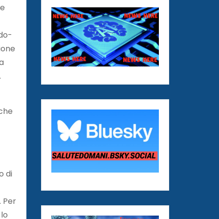
re
edo-
ione
ia
.
 che
o di
. Per
 lo