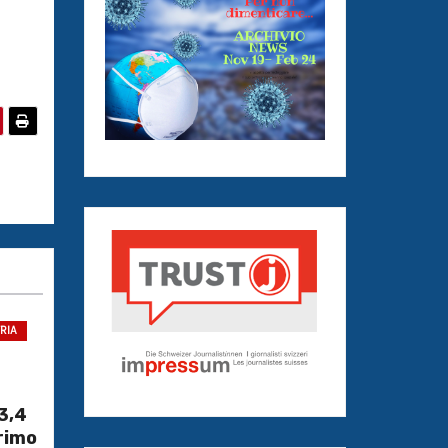
TRIA
3,4
primo