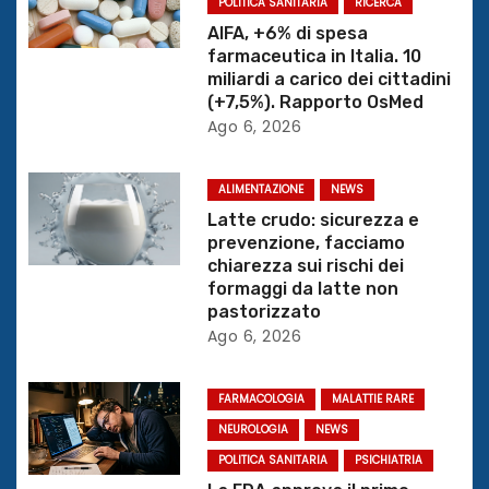
z
POLITICA SANITARIA
RICERCA
AIFA, +6% di spesa
i
farmaceutica in Italia. 10
miliardi a carico dei cittadini
o
(+7,5%). Rapporto OsMed
Ago 6, 2026
n
e
ALIMENTAZIONE
NEWS
Latte crudo: sicurezza e
a
prevenzione, facciamo
chiarezza sui rischi dei
r
formaggi da latte non
pastorizzato
t
Ago 6, 2026
i
FARMACOLOGIA
MALATTIE RARE
c
NEUROLOGIA
NEWS
o
POLITICA SANITARIA
PSICHIATRIA