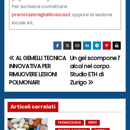
Per iscriversi contattare:
prenotazioni@ailbrescia.it
oppure la sezione
locale AIL
AL GEMELLI TECNICA
Un gel scompone l’
N
INNOVATIVA PER
alcol nel corpo.
a
RIMUOVERE LESIONI
Studio ETH di
POLMONARI
Zurigo
v
i
g
Articoli correlati
a
FARMACOLOGIA
NEWS