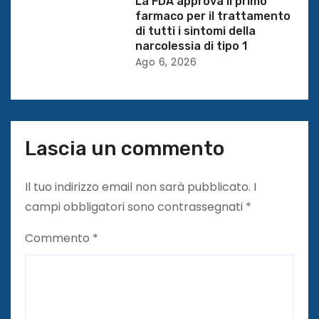
La FDA approva il primo
l
farmaco per il trattamento
di tutti i sintomi della
i
narcolessia di tipo 1
Ago 6, 2026
Lascia un commento
Il tuo indirizzo email non sarà pubblicato.
I
campi obbligatori sono contrassegnati
*
Commento
*