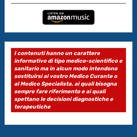
I contenuti hanno un carattere
informativo di tipo medico-scientifico e
sanitario ma in alcun modo intendono
sostituirsi al vostro Medico Curante o
al Medico Specialista, ai quali bisogna
sempre fare riferimento e ai quali
spettano le decisioni diagnostiche e
terapeutiche