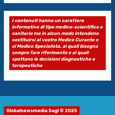
I contenuti hanno un carattere
informativo di tipo medico-scientifico e
sanitario ma in alcun modo intendono
sostituirsi al vostro Medico Curante o
al Medico Specialista, ai quali bisogna
sempre fare riferimento e ai quali
spettano le decisioni diagnostiche e
terapeutiche
Globalnewsmedia Sagl © 2025