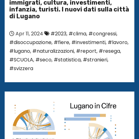
immigrati, cultura, investimenti,
infanzia, turisti. I nuovi dati sulla città
di Lugano
Apr 11, 2024
#2023
,
#clima
,
#congressi
,
#disoccupazione
,
#fiere
,
#investimenti
,
#lavoro
,
#lugano
,
#naturalizzazioni
,
#report
,
#resega
,
#SCUOLA
,
#seco
,
#statistica
,
#stranieri
,
#svizzera