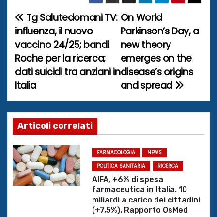
Tg Salutedomani TV:
On World
N
influenza, il nuovo
Parkinson’s Day, a
a
vaccino 24/25; bandi
new theory
Roche per la ricerca;
emerges on the
v
dati suicidi tra anziani in
disease’s origins
i
Italia
and spread
g
a
Articoli correlati
z
FARMACOLOGIA
NEWS
i
POLITICA SANITARIA
RICERCA
o
AIFA, +6% di spesa
farmaceutica in Italia. 10
n
miliardi a carico dei cittadini
(+7,5%). Rapporto OsMed