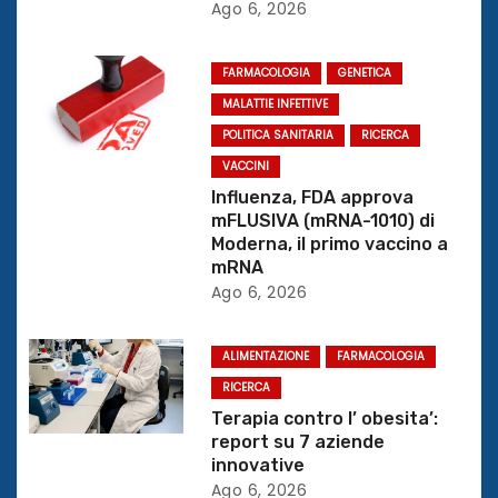
e
Ago 6, 2026
a
FARMACOLOGIA
GENETICA
r
MALATTIE INFETTIVE
POLITICA SANITARIA
RICERCA
t
VACCINI
i
Influenza, FDA approva
mFLUSIVA (mRNA-1010) di
c
Moderna, il primo vaccino a
mRNA
o
Ago 6, 2026
l
ALIMENTAZIONE
FARMACOLOGIA
i
RICERCA
Terapia contro l’ obesita’:
report su 7 aziende
innovative
Ago 6, 2026