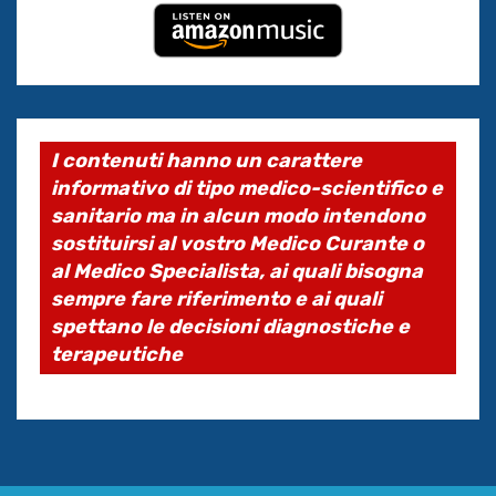
I contenuti hanno un carattere
informativo di tipo medico-scientifico e
sanitario ma in alcun modo intendono
sostituirsi al vostro Medico Curante o
al Medico Specialista, ai quali bisogna
sempre fare riferimento e ai quali
spettano le decisioni diagnostiche e
terapeutiche