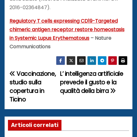
2016-02364847).
Regulatory T cells expressing CD19-Targeted
chimeric antigen receptor restore homeostasis
in Systemic Lupus Erythematosus
– Nature
Communications
Vaccinazione,
L’ intelligenza artificiale
N
studio sulla
prevede il gusto e la
a
copertura in
qualità della birra
Ticino
v
i
g
Articoli correlati