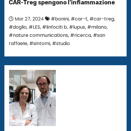
CAR-Treg spengono l’infiammazione
Mar 27, 2024
#bonini
,
#car-t
,
#car-treg
,
#doglio
,
#LES
,
#linfociti b
,
#lupus
,
#milano
,
#nature communications
,
#ricerca
,
#san
raffaele
,
#sintomi
,
#studio