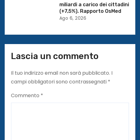
miliardi a carico dei cittadini
o
(+7,5%). Rapporto OsMed
l
Ago 6, 2026
i
Lascia un commento
Il tuo indirizzo email non sarà pubblicato.
I
campi obbligatori sono contrassegnati
*
Commento
*