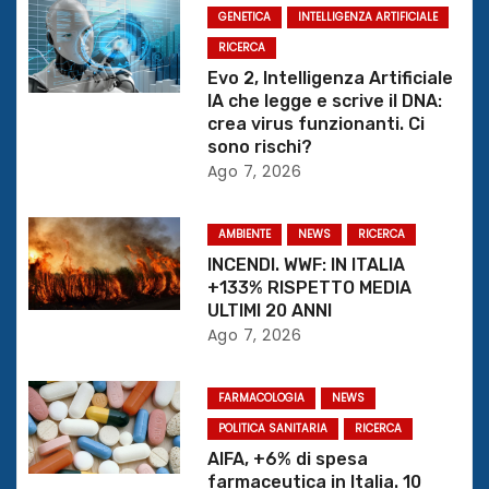
a
GENETICA
INTELLIGENZA ARTIFICIALE
z
RICERCA
Evo 2, Intelligenza Artificiale
i
IA che legge e scrive il DNA:
crea virus funzionanti. Ci
o
sono rischi?
Ago 7, 2026
n
e
AMBIENTE
NEWS
RICERCA
INCENDI. WWF: IN ITALIA
a
+133% RISPETTO MEDIA
ULTIMI 20 ANNI
r
Ago 7, 2026
t
FARMACOLOGIA
NEWS
i
POLITICA SANITARIA
RICERCA
AIFA, +6% di spesa
c
farmaceutica in Italia. 10