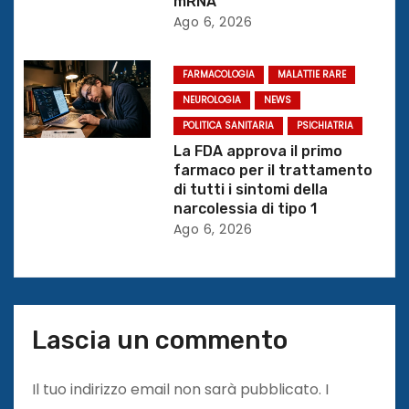
mRNA
o
Ago 6, 2026
l
FARMACOLOGIA
MALATTIE RARE
i
NEUROLOGIA
NEWS
POLITICA SANITARIA
PSICHIATRIA
La FDA approva il primo
farmaco per il trattamento
di tutti i sintomi della
narcolessia di tipo 1
Ago 6, 2026
Lascia un commento
Il tuo indirizzo email non sarà pubblicato.
I