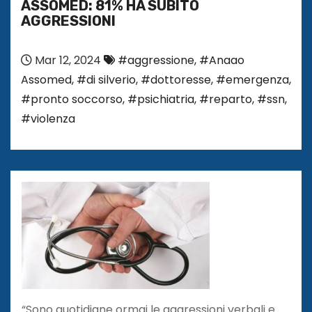
ASSOMED: 81% HA SUBITO
AGGRESSIONI
Mar 12, 2024
#aggressione
,
#Anaao
Assomed
,
#di silverio
,
#dottoresse
,
#emergenza
,
#pronto soccorso
,
#psichiatria
,
#reparto
,
#ssn
,
#violenza
“Sono quotidiane ormai le aggressioni verbali e