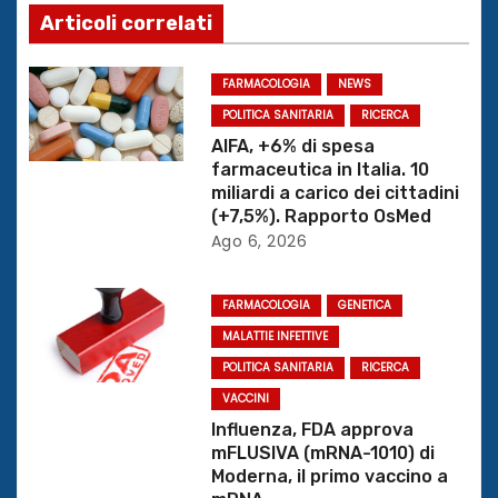
a
Articoli correlati
z
FARMACOLOGIA
NEWS
i
POLITICA SANITARIA
RICERCA
o
AIFA, +6% di spesa
farmaceutica in Italia. 10
n
miliardi a carico dei cittadini
(+7,5%). Rapporto OsMed
e
Ago 6, 2026
a
FARMACOLOGIA
GENETICA
r
MALATTIE INFETTIVE
POLITICA SANITARIA
RICERCA
t
VACCINI
i
Influenza, FDA approva
mFLUSIVA (mRNA-1010) di
c
Moderna, il primo vaccino a