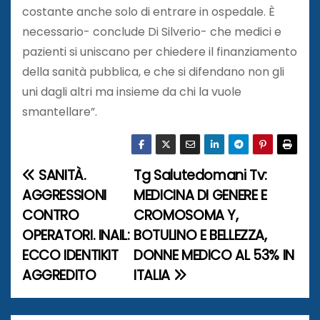
costante anche solo di entrare in ospedale. È
necessario- conclude Di Silverio- che medici e
pazienti si uniscano per chiedere il finanziamento
della sanità pubblica, e che si difendano non gli
uni dagli altri ma insieme da chi la vuole
smantellare”.
SANITÀ.
Tg Salutedomani Tv:
N
AGGRESSIONI
MEDICINA DI GENERE E
a
CONTRO
CROMOSOMA Y,
OPERATORI. INAIL:
BOTULINO E BELLEZZA,
v
ECCO IDENTIKIT
DONNE MEDICO AL 53% IN
i
AGGREDITO
ITALIA
g