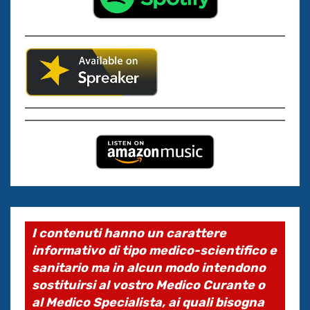
I contenuti hanno un carattere
informativo di tipo medico-scientifico e
sanitario ma in alcun modo intendono
sostituirsi al vostro Medico Curante o
al Medico Specialista, ai quali bisogna