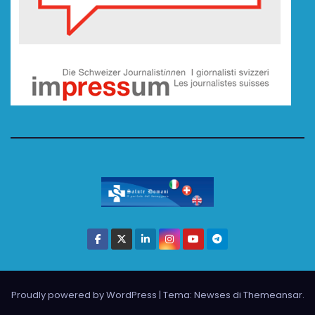
Proudly powered by WordPress
|
Tema: Newses di
Themeansar
.