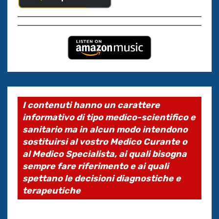
I contenuti hanno un carattere
informativo di tipo medico-scientifico e
sanitario ma in alcun modo intendono
sostituirsi al vostro Medico Curante o
al Medico Specialista, ai quali bisogna
sempre fare riferimento e ai quali
spettano le decisioni diagnostiche e
terapeutiche