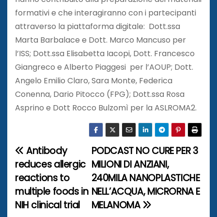
formativi e che interagiranno con i partecipanti
attraverso la piattaforma digitale: Dott.ssa
Marta Barbalace e Dott. Marco Mancuso per
l’ISS; Dott.ssa Elisabetta Iacopi, Dott. Francesco
Giangreco e Alberto Piaggesi per l’AOUP; Dott.
Angelo Emilio Claro, Sara Monte, Federica
Conenna, Dario Pitocco (FPG); Dott.ssa Rosa
Asprino e Dott Rocco Bulzomì per la ASLROMA2.
Antibody
PODCAST NO CURE PER 3
N
reduces allergic
MILIONI DI ANZIANI,
a
reactions to
240MILA NANOPLASTICHE
multiple foods in
NELL’ACQUA, MICRORNA E
v
NIH clinical trial
MELANOMA
i