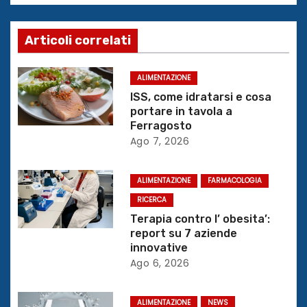
g
Articoli correlati
a
z
ALIMENTAZIONE
ISS, come idratarsi e cosa
i
portare in tavola a
Ferragosto
o
Ago 7, 2026
n
ALIMENTAZIONE
FARMACOLOGIA
e
RICERCA
Terapia contro l’ obesita’:
a
report su 7 aziende
innovative
r
Ago 6, 2026
t
ALIMENTAZIONE
NEWS