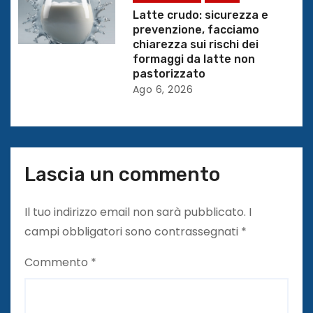
i
Latte crudo: sicurezza e
prevenzione, facciamo
c
chiarezza sui rischi dei
formaggi da latte non
o
pastorizzato
l
Ago 6, 2026
i
Lascia un commento
Il tuo indirizzo email non sarà pubblicato.
I
campi obbligatori sono contrassegnati
*
Commento
*