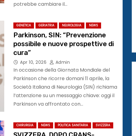
potrebbe cambiare il…
GENETICA
GERIATRIA
NEUROLOGIA
NEWS
Parkinson, SIN: “Prevenzione
possibile e nuove prospettive di
cura”
Apr 10, 2026
Admin
In occasione della Giornata Mondiale del
Parkinson che ricorre domani 11 aprile, la
Società Italiana di Neurologia (SIN) richiama
l’attenzione su un messaggio chiave: oggi il
Parkinson va affrontato con…
CHIRURGIA
NEWS
POLITICA SANITARIA
SVIZZERA
SVIZZERA. DOPO CRANS-