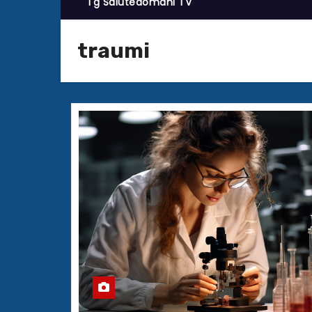
Tg Salutedomani TV
traumi