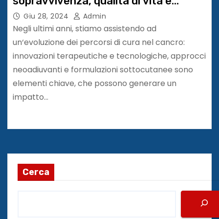
sopravvivenza, qualità di vita e
efficienza
Giu 28, 2024
Admin
Negli ultimi anni, stiamo assistendo ad
un‘evoluzione dei percorsi di cura nel cancro:
innovazioni terapeutiche e tecnologiche, approcci
neoadiuvanti e formulazioni sottocutanee sono
elementi chiave, che possono generare un
impatto…
Cerca