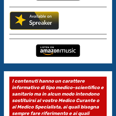
I contenuti hanno un carattere
informativo di tipo medico-scientifico e
sanitario ma in alcun modo intendono
sostituirsi al vostro Medico Curante o
al Medico Specialista, ai quali bisogna
sempre fare riferimento e ai quali