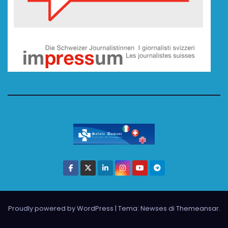
Proudly powered by WordPress
|
Tema: Newses di
Themeansar
.