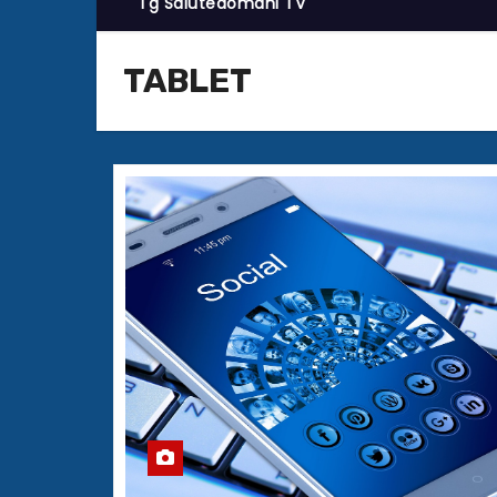
Tg Salutedomani TV
TABLET