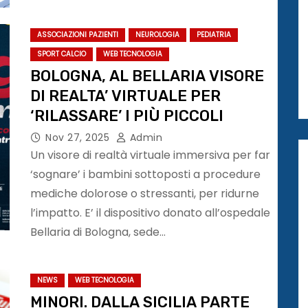
ASSOCIAZIONI PAZIENTI
NEUROLOGIA
PEDIATRIA
SPORT CALCIO
WEB TECNOLOGIA
BOLOGNA, AL BELLARIA VISORE
DI REALTA’ VIRTUALE PER
‘RILASSARE’ I PIÙ PICCOLI
Nov 27, 2025
Admin
Un visore di realtà virtuale immersiva per far
‘sognare’ i bambini sottoposti a procedure
mediche dolorose o stressanti, per ridurne
l’impatto. E’ il dispositivo donato all’ospedale
Bellaria di Bologna, sede…
NEWS
WEB TECNOLOGIA
MINORI. DALLA SICILIA PARTE