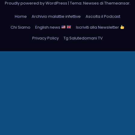
Proudly powered by WordPress
|
Tema: Newses di
Themeansar
.
Home
Archivio malattie infettive
Ascolta il Podcast
Chi Siamo
English news
Iscriviti alla Newsletter
Privacy Policy
Tg Salutedomani TV