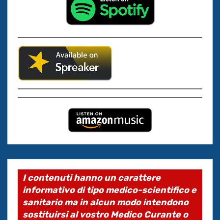
I contenuti hanno un carattere
informativo di tipo medico-scientifico e
sanitario ma in alcun modo intendono
sostituirsi al vostro Medico Curante o