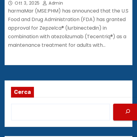
Combination as First-line
Ott 3, 2025
Admin
Maintenance Therapy for Extensive-
harmaMar (MSE:PHM) has announced that the U.S
stage Small Cell Lung Cancer
Food and Drug Administration (FDA) has granted
approval for Zepzelca® (lurbinectedin) in
combination with atezolizumab (Tecentriq®) as a
maintenance treatment for adults with…
Cerca