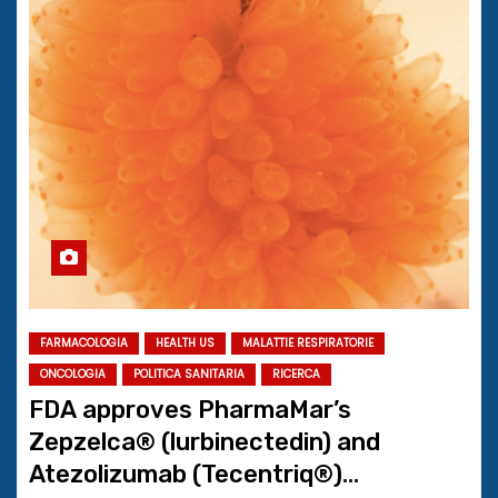
FARMACOLOGIA
HEALTH US
MALATTIE RESPIRATORIE
ONCOLOGIA
POLITICA SANITARIA
RICERCA
FDA approves PharmaMar’s
Zepzelca® (lurbinectedin) and
Atezolizumab (Tecentriq®)