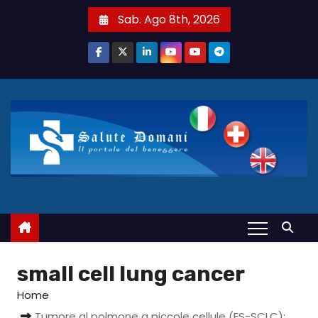
S
Sab. Ago 8th, 2026
a
l
t
a
a
l
c
o
n
t
e
n
u
small cell lung cancer
t
Home
o
Tumore al polmone a piccole cellule (ES-SCLC):