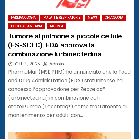
FARMACOLOGIA
MALATTIE RESPIRATORIE
NEWS
ONCOLOGIA
POLITICA SANITARIA
RICERCA
Tumore al polmone a piccole cellule
(ES-SCLC): FDA approva la
combinazione lurbinectedina
(Zepzelca®) e Atezolizumab
Ott 3, 2025
Admin
(Tecentriq®) come terapia di
PharmaMar (MSE:PHM) ha annunciato che la Food
mantenimento di prima linea
and Drug Administration (FDA) statunitense ha
concesso l’approvazione per Zepzelca®
(lurbinectedina) in combinazione con
atezolizumab (Tecentriq®) come trattamento di
mantenimento per adulti con…